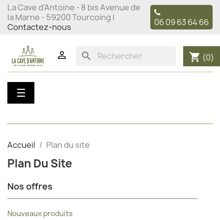
La Cave d'Antoine - 8 bis Avenue de
la Marne - 59200 Tourcoing |
06 09 63 64 66
Contactez-nous

search
shopping_cart
(0)
Basculer
☰
la
navigation
Accueil
Plan du site
Plan Du Site
Nos offres
Nouveaux produits