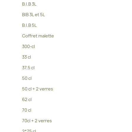
B.I.B 3L
BIB 3L et 5L
B.I.B 5L
Coffret malette
300-cl
33 cl
37,5 cl
50 cl
50 cl + 2 verres
62 cl
70 cl
70cl + 2 verres
2*75 cl