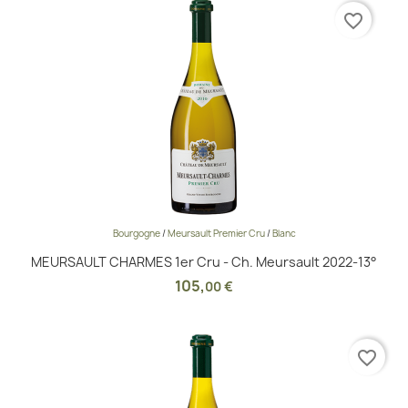
favorite_border
Bourgogne
/
Meursault Premier Cru
/
Blanc
MEURSAULT CHARMES 1er Cru - Ch. Meursault 2022-13°
105
,
00 €
favorite_border