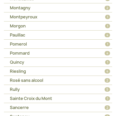
Montagny
2
Montpeyroux
1
Morgon
1
Pauillac
4
Pomerol
1
Pommard
4
Quincy
1
Riesling
4
Rosé sans alcool
2
Rully
5
Sainte Croix du Mont
1
Sancerre
2