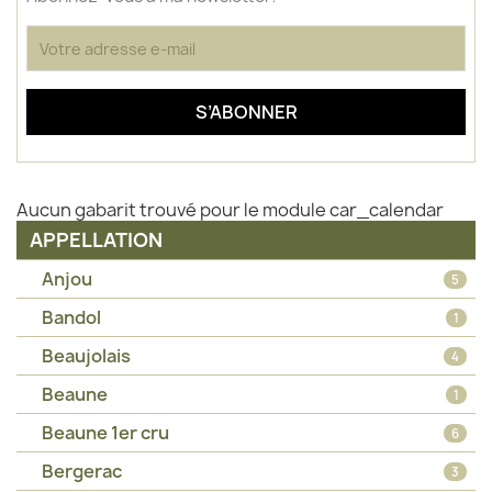
Aucun gabarit trouvé pour le module car_calendar
APPELLATION
Anjou
5
Bandol
1
Beaujolais
4
Beaune
1
Beaune 1er cru
6
Bergerac
3