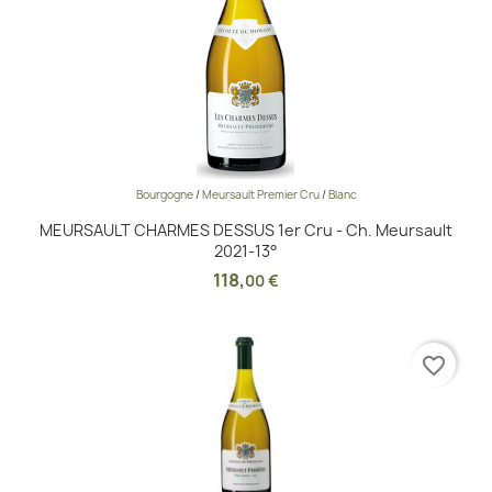
Bourgogne
/
Meursault Premier Cru
/
Blanc
MEURSAULT CHARMES DESSUS 1er Cru - Ch. Meursault
2021-13°
118
,
00 €
favorite_border