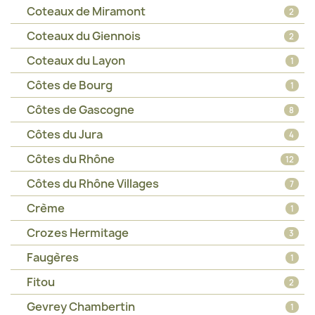
Coteaux de Miramont
2
Coteaux du Giennois
2
Coteaux du Layon
1
Côtes de Bourg
1
Côtes de Gascogne
8
Côtes du Jura
4
Côtes du Rhône
12
Côtes du Rhône Villages
7
Crème
1
Crozes Hermitage
3
Faugères
1
Fitou
2
Gevrey Chambertin
1