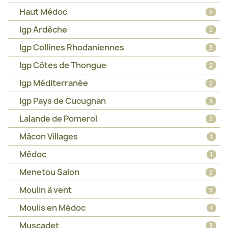
Haut Médoc
4
Igp Ardèche
2
Igp Collines Rhodaniennes
3
Igp Côtes de Thongue
2
Igp Méditerranée
2
Igp Pays de Cucugnan
3
Lalande de Pomerol
2
Mâcon Villages
1
Médoc
1
Menetou Salon
2
Moulin à vent
3
Moulis en Médoc
1
Muscadet
3