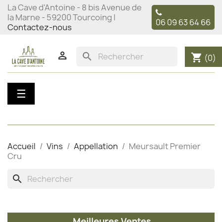
La Cave d'Antoine - 8 bis Avenue de
la Marne - 59200 Tourcoing |
06 09 63 64 66
Contactez-nous

search
shopping_cart
(0)
Basculer
☰
la
navigation
Accueil
Vins
Appellation
Meursault Premier
Cru
search
Meilleures Ventes