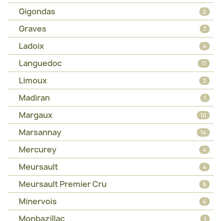
Gigondas
2
Graves
7
Ladoix
4
Languedoc
11
Limoux
2
Madiran
1
Margaux
10
Marsannay
14
Mercurey
4
Meursault
4
Meursault Premier Cru
6
Minervois
4
Monbazillac
1