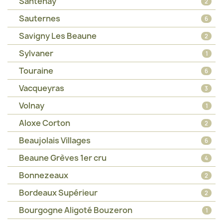
Santenay
2
Sauternes
6
Savigny Les Beaune
2
Sylvaner
1
Touraine
6
Vacqueyras
3
Volnay
1
Aloxe Corton
2
Beaujolais Villages
6
Beaune Grèves 1er cru
4
Bonnezeaux
2
Bordeaux Supérieur
2
Bourgogne Aligoté Bouzeron
1