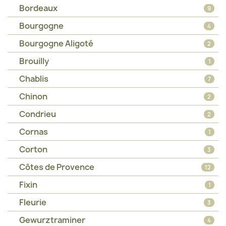
Bordeaux
9
Bourgogne
4
Bourgogne Aligoté
2
Brouilly
1
Chablis
7
Chinon
2
Condrieu
2
Cornas
1
Corton
3
Côtes de Provence
12
Fixin
1
Fleurie
3
Gewurztraminer
4