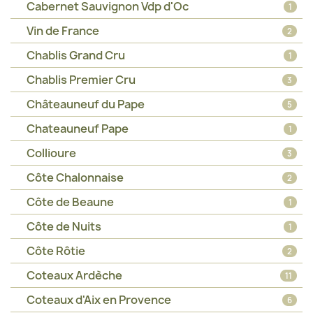
Cabernet Sauvignon Vdp d'Oc
1
Vin de France
2
Chablis Grand Cru
1
Chablis Premier Cru
3
Châteauneuf du Pape
5
Chateauneuf Pape
1
Collioure
3
Côte Chalonnaise
2
Côte de Beaune
1
Côte de Nuits
1
Côte Rôtie
2
Coteaux Ardèche
11
Coteaux d'Aix en Provence
6