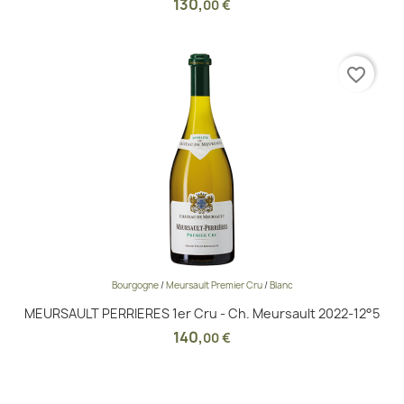
130
,
00 €
favorite_border
Bourgogne
/
Meursault Premier Cru
/
Blanc
MEURSAULT PERRIERES 1er Cru - Ch. Meursault 2022-12°5
140
,
00 €