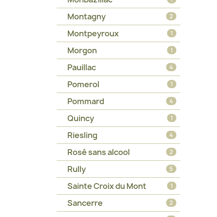
Montagny
2
Montpeyroux
1
Morgon
1
Pauillac
4
Pomerol
1
Pommard
4
Quincy
1
Riesling
4
Rosé sans alcool
2
Rully
5
Sainte Croix du Mont
1
Sancerre
2