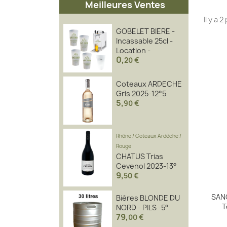
Meilleures Ventes
Il y a 
GOBELET BIERE -
Incassable 25cl -
Location -
0
,
20 €
Coteaux ARDECHE
Gris 2025-12°5
5
,
90 €
Rhône
/
Coteaux Ardèche
/
Rouge
CHATUS Trias
Cevenol 2023-13°
9
,
50 €
SAN
Bières BLONDE DU
T
NORD - PILS -5°
79
,
00 €