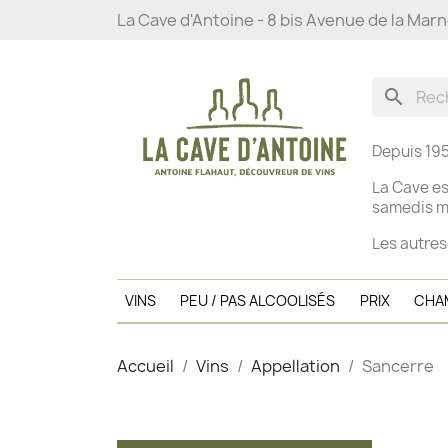
La Cave d'Antoine - 8 bis Avenue de la Mar
search
Depuis 195
La Cave es
s
amedis ma
Les autres
VINS
PEU / PAS ALCOOLISÉS
PRIX
CHA
Accueil
Vins
Appellation
Sancerre