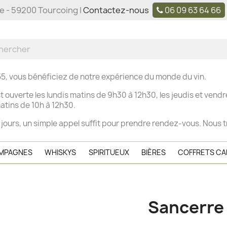
ne - 59200 Tourcoing |
Contactez-nous
06 09 63 64 66
5, vous bénéficiez de notre expérience du monde du vin.
t ouverte les
lundis matins de 9h30 à 12h30, les j
eudis et vendre
tins de 10h à 12h30.
 jours, un simple appel suffit pour prendre rendez-vous. Nous t
MPAGNES
WHISKYS
SPIRITUEUX
BIÈRES
COFFRETS C
Sancerre