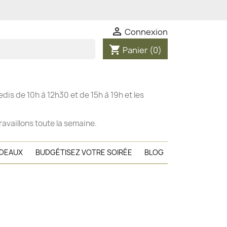

Connexion
shopping_cart
Panier
(0)
dis de 10h à 12h30 et de 15h à 19h et les
ravaillons toute la semaine.
ADEAUX
BUDGÉTISEZ VOTRE SOIRÉE
BLOG