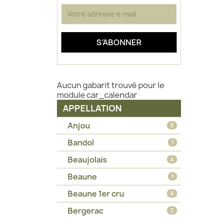
Aucun gabarit trouvé pour le
module car_calendar
APPELLATION
Anjou
5
Bandol
1
Beaujolais
4
Beaune
1
Beaune 1er cru
6
Bergerac
3