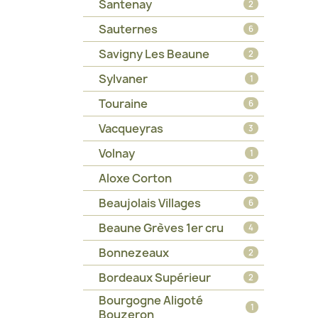
Santenay
2
Sauternes
6
Savigny Les Beaune
2
Sylvaner
1
Touraine
6
Vacqueyras
3
Volnay
1
Aloxe Corton
2
Beaujolais Villages
6
Beaune Grèves 1er cru
4
Bonnezeaux
2
Bordeaux Supérieur
2
Bourgogne Aligoté
1
Bouzeron