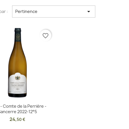

par :
Pertinence
favorite_border
Aperçu rapide

 - Comte de la Perrière -
Sancerre 2022-12°5
24
,
50 €