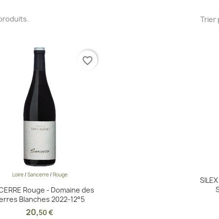
2 produits.
Trier 
favorite_border
Loire
/
Sancerre
/
Rouge
Aperçu rapide

SILEX
CERRE Rouge - Domaine des
erres Blanches 2022-12°5
20
,
50 €