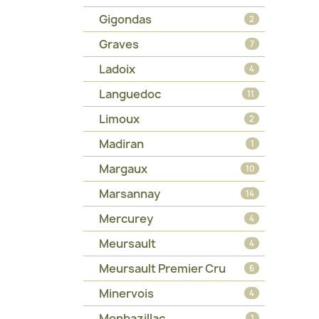
Gigondas
2
Graves
7
Ladoix
4
Languedoc
11
Limoux
2
Madiran
1
Margaux
10
Marsannay
14
Mercurey
4
Meursault
4
Meursault Premier Cru
6
Minervois
4
Monbazillac
1