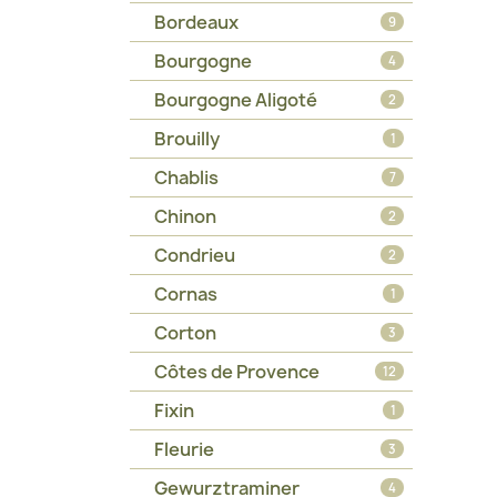
Bordeaux
9
Bourgogne
4
Bourgogne Aligoté
2
Brouilly
1
Chablis
7
Chinon
2
Condrieu
2
Cornas
1
Corton
3
Côtes de Provence
12
Fixin
1
Fleurie
3
Gewurztraminer
4