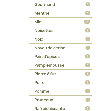
Gourmand
1
Menthe
3
Miel
14
Noisettes
2
Noix
1
Noyau de cerise
1
Pain d'épices
2
Pamplemousse
3
Pierre à fusil
5
Poire
2
Pomme
5
Pruneaux
1
Rafraichissante
2