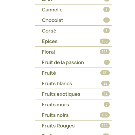
Cannelle
3
Chocolat
6
Corsé
3
Epices
156
Floral
128
Fruit de la passion
1
Fruité
121
Fruits blancs
92
Fruits exotiques
14
Fruits murs
7
Fruits noirs
102
Fruits Rouges
142