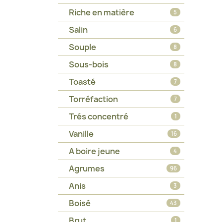
Riche en matière
5
Salin
6
Souple
8
Sous-bois
8
Toasté
7
Torréfaction
7
Trés concentré
1
Vanille
16
A boire jeune
4
Agrumes
96
Anis
3
Boisé
43
Brut
1