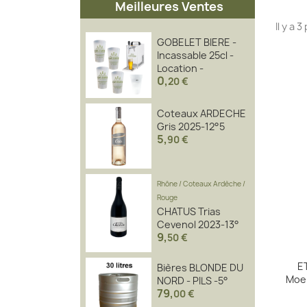
Meilleures Ventes
Il y a 
GOBELET BIERE -
Incassable 25cl -
Location -
0
,
20 €
Coteaux ARDECHE
Gris 2025-12°5
5
,
90 €
Rhône
/
Coteaux Ardèche
/
Rouge
CHATUS Trias
Cevenol 2023-13°
9
,
50 €
E
Bières BLONDE DU
Moe
NORD - PILS -5°
79
,
00 €