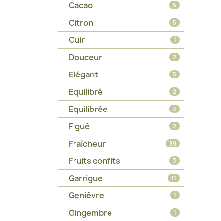
Cacao
5
Citron
5
Cuir
1
Douceur
2
Elégant
5
Equilibré
2
Equilibrée
3
Figué
2
Fraîcheur
39
Fruits confits
3
Garrigue
11
Genièvre
1
Gingembre
1