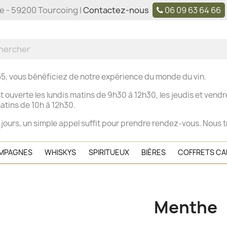
ne - 59200 Tourcoing |
Contactez-nous
06 09 63 64 66
5, vous bénéficiez de notre expérience du monde du vin.
t ouverte les
lundis matins de 9h30 à 12h30, les j
eudis et vendre
tins de 10h à 12h30.
 jours, un simple appel suffit pour prendre rendez-vous. Nous t
MPAGNES
WHISKYS
SPIRITUEUX
BIÈRES
COFFRETS C
Menthe