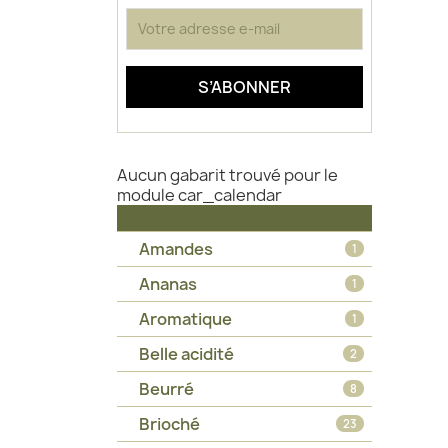
Aucun gabarit trouvé pour le
module car_calendar
Amandes
1
Ananas
1
Aromatique
1
Belle acidité
2
Beurré
8
Brioché
23