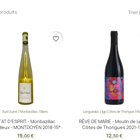
3 produits.
Trier 
favorite_border
Sud Ouest
/
Monbazillac
/
Blanc
Languedoc
/
Igp Côtes de Thongue
/
R
Aperçu rapide
Aperçu rapide


TAT D'ESPRIT - Monbazillac
RÊVE DE MARIE - Moulin de L
lleux - MONTDOYEN 2018-15°
Côtes de Thongues 2021-1
19
,
12
,
00 €
50 €