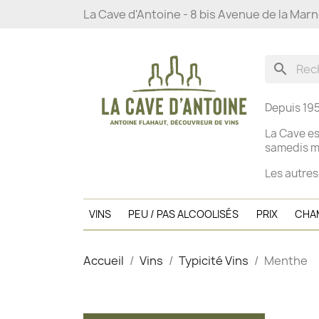
La Cave d'Antoine - 8 bis Avenue de la Mar
search
Depuis 195
La Cave es
s
amedis ma
Les autres
VINS
PEU / PAS ALCOOLISÉS
PRIX
CHA
Accueil
Vins
Typicité Vins
Menthe