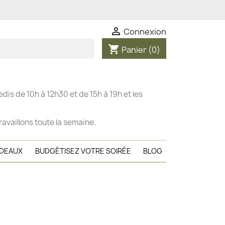

Connexion
shopping_cart
Panier
(0)
dis de 10h à 12h30 et de 15h à 19h et les
ravaillons toute la semaine.
ADEAUX
BUDGÉTISEZ VOTRE SOIRÉE
BLOG