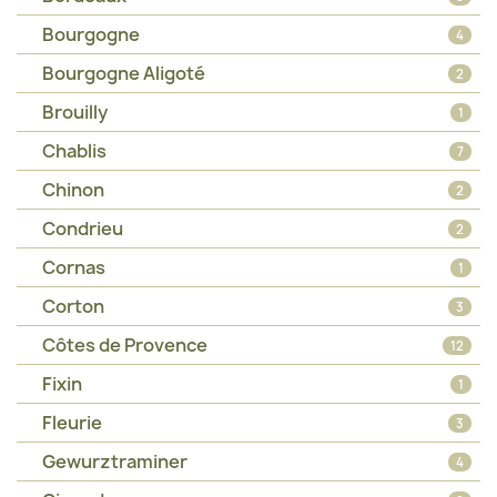
Bourgogne
4
Bourgogne Aligoté
2
Brouilly
1
Chablis
7
Chinon
2
Condrieu
2
Cornas
1
Corton
3
Côtes de Provence
12
Fixin
1
Fleurie
3
Gewurztraminer
4