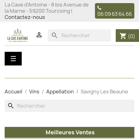
La Cave d'Antoine - 8 bis Avenue de
la Marne - 59200 Tourcoing |
06 09 63 64 66
Contactez-nous

search
shopping_cart
(0)
Basculer
☰
la
navigation
Accueil
Vins
Appellation
Savigny Les Beaune
search
Meilleures Ventes