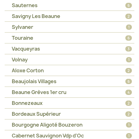
Sauternes
6
Savigny Les Beaune
2
Sylvaner
1
Touraine
6
Vacqueyras
3
Volnay
1
Aloxe Corton
2
Beaujolais Villages
6
Beaune Grèves 1er cru
4
Bonnezeaux
2
Bordeaux Supérieur
2
Bourgogne Aligoté Bouzeron
1
Cabernet Sauvignon Vdp d'Oc
1