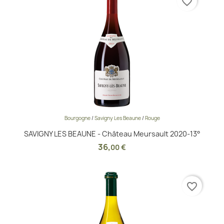
favorite_border
Bourgogne
/
Savigny Les Beaune
/
Rouge
SAVIGNY LES BEAUNE - Château Meursault 2020-13°
36
,
00 €
favorite_border