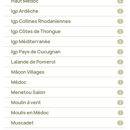
Haut Médoc
4
Igp Ardèche
2
Igp Collines Rhodaniennes
3
Igp Côtes de Thongue
2
Igp Méditerranée
2
Igp Pays de Cucugnan
3
Lalande de Pomerol
2
Mâcon Villages
1
Médoc
1
Menetou Salon
2
Moulin à vent
3
Moulis en Médoc
1
Muscadet
3