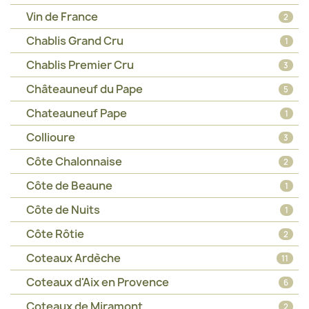
Vin de France
2
Chablis Grand Cru
1
Chablis Premier Cru
3
Châteauneuf du Pape
5
Chateauneuf Pape
1
Collioure
3
Côte Chalonnaise
2
Côte de Beaune
1
Côte de Nuits
1
Côte Rôtie
2
Coteaux Ardèche
11
Coteaux d'Aix en Provence
6
Coteaux de Miramont
2