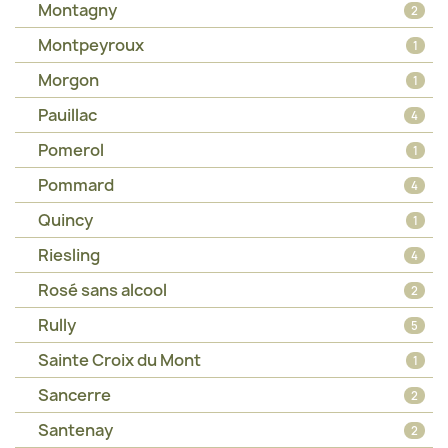
Montagny
2
Montpeyroux
1
Morgon
1
Pauillac
4
Pomerol
1
Pommard
4
Quincy
1
Riesling
4
Rosé sans alcool
2
Rully
5
Sainte Croix du Mont
1
Sancerre
2
Santenay
2