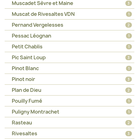
Muscadet Sèvre et Maine
3
Muscat de Rivesaltes VDN
1
Pernand Vergelesses
2
Pessac Léognan
1
Petit Chablis
1
Pic Saint Loup
3
Pinot Blanc
1
Pinot noir
3
Plan de Dieu
2
Pouilly Fumé
1
Puligny Montrachet
1
Rasteau
2
Rivesaltes
3