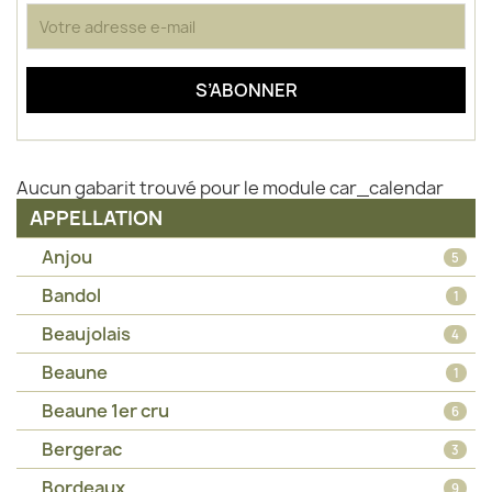
Aucun gabarit trouvé pour le module car_calendar
APPELLATION
Anjou
5
Bandol
1
Beaujolais
4
Beaune
1
Beaune 1er cru
6
Bergerac
3
Bordeaux
9