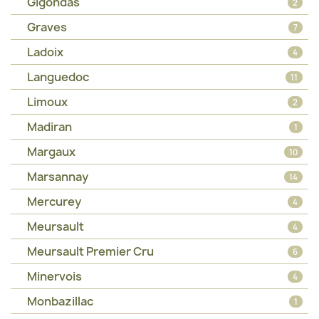
Gigondas
2
Graves
7
Ladoix
4
Languedoc
11
Limoux
2
Madiran
1
Margaux
10
Marsannay
14
Mercurey
4
Meursault
4
Meursault Premier Cru
6
Minervois
4
Monbazillac
1