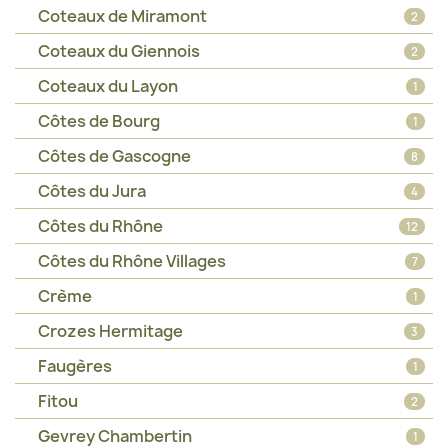
Coteaux de Miramont
2
Coteaux du Giennois
2
Coteaux du Layon
1
Côtes de Bourg
1
Côtes de Gascogne
8
Côtes du Jura
4
Côtes du Rhône
12
Côtes du Rhône Villages
7
Crème
1
Crozes Hermitage
3
Faugères
1
Fitou
2
Gevrey Chambertin
1