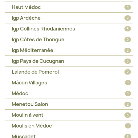
Haut Médoc
4
Igp Ardèche
2
Igp Collines Rhodaniennes
3
Igp Côtes de Thongue
2
Igp Méditerranée
2
Igp Pays de Cucugnan
3
Lalande de Pomerol
2
Mâcon Villages
1
Médoc
1
Menetou Salon
2
Moulin à vent
3
Moulis en Médoc
1
Muscadet
3