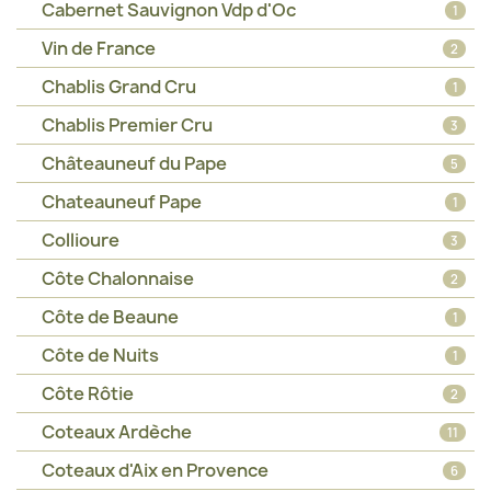
Cabernet Sauvignon Vdp d'Oc
1
Vin de France
2
Chablis Grand Cru
1
Chablis Premier Cru
3
Châteauneuf du Pape
5
Chateauneuf Pape
1
Collioure
3
Côte Chalonnaise
2
Côte de Beaune
1
Côte de Nuits
1
Côte Rôtie
2
Coteaux Ardèche
11
Coteaux d'Aix en Provence
6