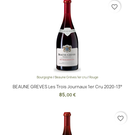
favorite_border
Bourgogne
/
Beaune Grèves 1er cru
/
Rouge
BEAUNE GREVES Les Trois Journaux 1er Cru 2020-13°
85
,
00 €
favorite_border