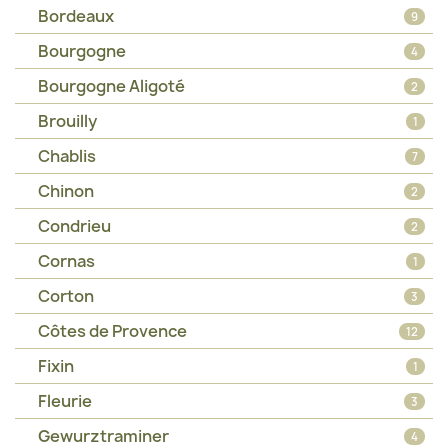
Bordeaux
9
Bourgogne
4
Bourgogne Aligoté
2
Brouilly
1
Chablis
7
Chinon
2
Condrieu
2
Cornas
1
Corton
3
Côtes de Provence
12
Fixin
1
Fleurie
3
Gewurztraminer
4