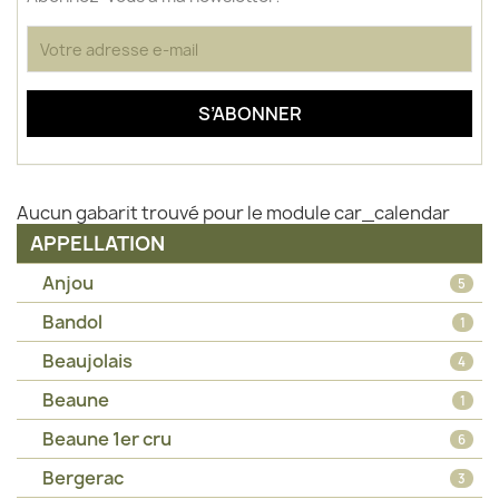
Aucun gabarit trouvé pour le module car_calendar
APPELLATION
Anjou
5
Bandol
1
Beaujolais
4
Beaune
1
Beaune 1er cru
6
Bergerac
3