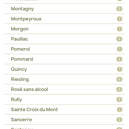
Montagny
2
Montpeyroux
1
Morgon
1
Pauillac
4
Pomerol
1
Pommard
4
Quincy
1
Riesling
4
Rosé sans alcool
2
Rully
5
Sainte Croix du Mont
1
Sancerre
2