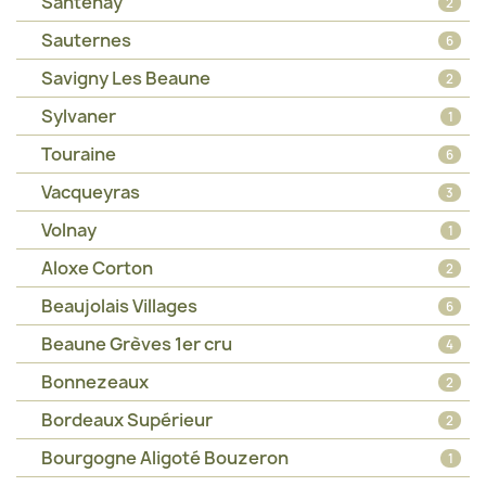
Santenay
2
Sauternes
6
Savigny Les Beaune
2
Sylvaner
1
Touraine
6
Vacqueyras
3
Volnay
1
Aloxe Corton
2
Beaujolais Villages
6
Beaune Grèves 1er cru
4
Bonnezeaux
2
Bordeaux Supérieur
2
Bourgogne Aligoté Bouzeron
1