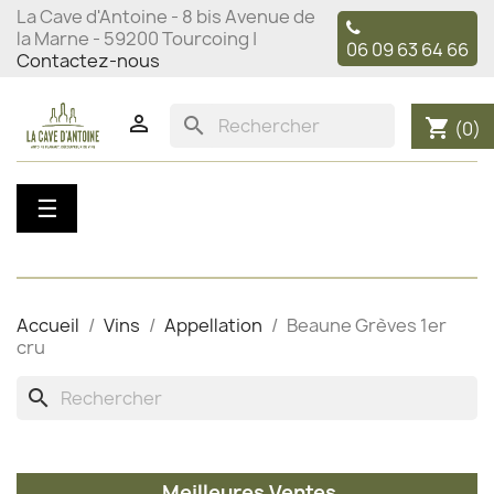
La Cave d'Antoine - 8 bis Avenue de
la Marne - 59200 Tourcoing |
06 09 63 64 66
Contactez-nous

search
shopping_cart
(0)
Basculer
☰
la
navigation
Accueil
Vins
Appellation
Beaune Grèves 1er
cru
search
Meilleures Ventes