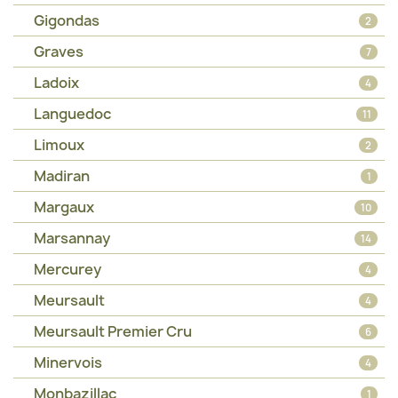
Gigondas
2
Graves
7
Ladoix
4
Languedoc
11
Limoux
2
Madiran
1
Margaux
10
Marsannay
14
Mercurey
4
Meursault
4
Meursault Premier Cru
6
Minervois
4
Monbazillac
1