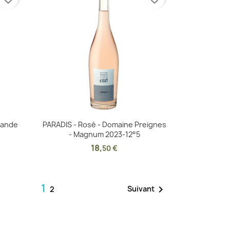
Aperçu rapide

rande
PARADIS - Rosé - Domaine Preignes
- Magnum 2023-12°5
18
,
50 €
1

Suivant
2