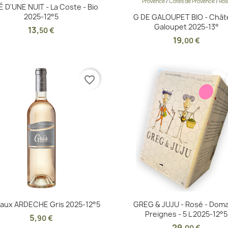
Provence
/
Côtes de Provence
/
Ros
Aperçu rapide
Aperçu rapide


 D'UNE NUIT - La Coste - Bio
2025-12°5
G DE GALOUPET BIO - Chât
Galoupet 2025-13°
13
,
50 €
19
,
00 €
favorite_border
Aperçu rapide
Aperçu rapide


aux ARDECHE Gris 2025-12°5
GREG & JUJU - Rosé - Dom
Preignes - 5 L 2025-12°5
5
,
90 €
29
,