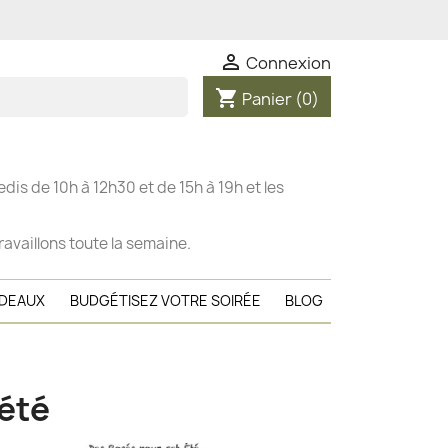

Connexion
shopping_cart
Panier
(0)
dis de 10h à 12h30 et de 15h à 19h et les
ravaillons toute la semaine.
ADEAUX
BUDGÉTISEZ VOTRE SOIRÉE
BLOG
'été