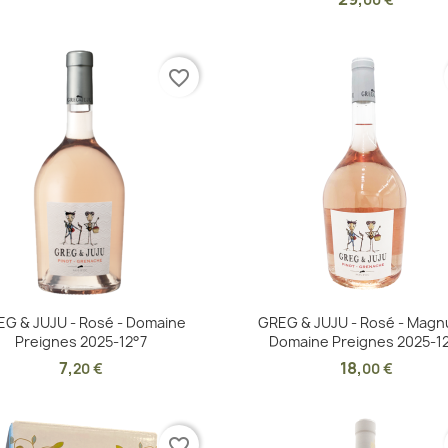
00 €
favorite_border
Aperçu rapide
Aperçu rapide


G & JUJU - Rosé - Domaine
GREG & JUJU - Rosé - Magn
Preignes 2025-12°7
Domaine Preignes 2025-1
7
,
18
,
20 €
00 €
favorite_border