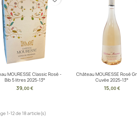
Aperçu rapide
Aperçu rapide


eau MOURESSE Classic Rosé -
Château MOURESSE Rosé G
Bib 5 litres 2025-13°
Cuvée 2025-13°
39
,
15
,
00 €
00 €
ge 1-12 de 18 article(s)