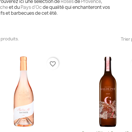
rouverez ici une sélection de
Rosés
de
Provence
,
èche
et du
Pays d'Oc
de qualité qui enchanteront vos
ifs et barbecues de cet été.
18 produits.
Trier 
favorite_border