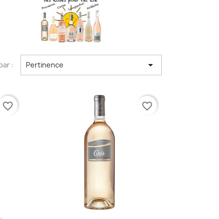

par :
Pertinence
favorite_border
favorite_border