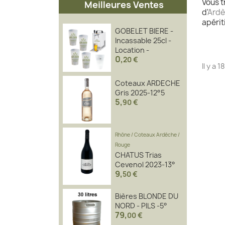
Vous t
Meilleures Ventes
d'
Ard
apérit
GOBELET BIERE -
Incassable 25cl -
Location -
0
,
20 €
Il y a 
Coteaux ARDECHE
Gris 2025-12°5
5
,
90 €
Rhône
/
Coteaux Ardèche
/
Rouge
CHATUS Trias
Cevenol 2023-13°
9
,
50 €
Bières BLONDE DU
NORD - PILS -5°
79
,
00 €