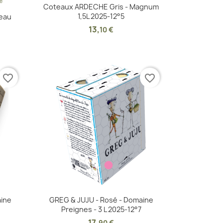
é
Aperçu rapide

Coteaux ARDECHE Gris - Magnum
1,5L 2025-12°5
eau
13
,
10 €
favorite_border
favorite_border
Aperçu rapide

aine
GREG & JUJU - Rosé - Domaine
Preignes - 3 L 2025-12°7
17
,