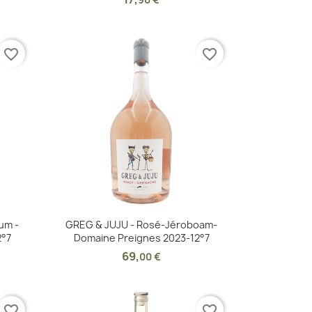
90 €
favorite_border
favorite_border
Aperçu rapide

um -
GREG & JUJU - Rosé-Jéroboam-
2°7
Domaine Preignes 2023-12°7
69
,
00 €
favorite_border
favorite_border