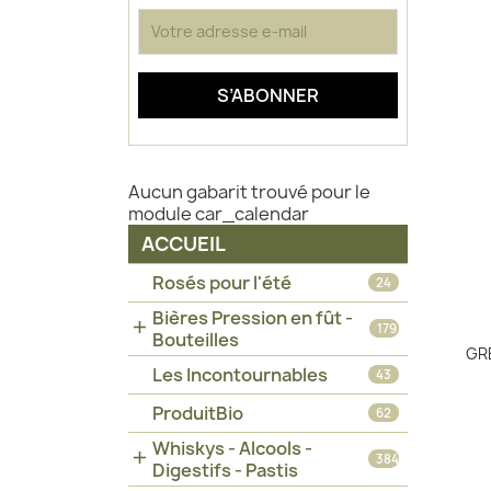
Aucun gabarit trouvé pour le
module car_calendar
ACCUEIL
Rosés pour l'été
24
Bières Pression en fût -

179
Bouteilles
GRE
Les Incontournables
43
ProduitBio
62
Whiskys - Alcools -

384
Digestifs - Pastis