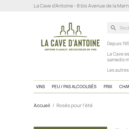
La Cave d'Antoine - 8 bis Avenue de la Mar
search
Depuis 195
La Cave es
s
amedis ma
Les autres
VINS
PEU / PAS ALCOOLISÉS
PRIX
CHA
Accueil
Rosés pour l'été