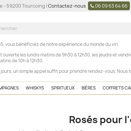
ne - 59200 Tourcoing |
Contactez-nous
06 09 63 64 66
5, vous bénéficiez de notre expérience du monde du vin.
t ouverte les
lundis matins de 9h30 à 12h30, les j
eudis et vendre
tins de 10h à 12h30.
 jours, un simple appel suffit pour prendre rendez-vous. Nous t
MPAGNES
WHISKYS
SPIRITUEUX
BIÈRES
COFFRETS C
Rosés pour l