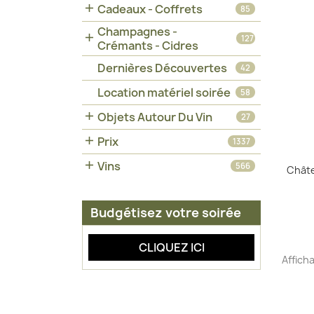

Cadeaux - Coffrets
85
Champagnes -

127
Crémants - Cidres
Dernières Découvertes
42
Location matériel soirée
58

Objets Autour Du Vin
27

Prix
1337

Vins
566
Chât
Budgétisez votre soirée
CLIQUEZ ICI
Afficha