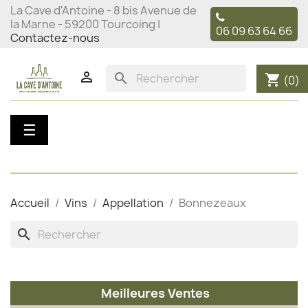
La Cave d'Antoine - 8 bis Avenue de
la Marne - 59200 Tourcoing |
06 09 63 64 66
Contactez-nous

search
shopping_cart
(0)
Basculer
☰
la
navigation
Accueil
Vins
Appellation
Bonnezeaux
search
Meilleures Ventes