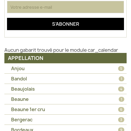
Aucun gabarit trouvé pour le module car_calendar
APPELLATION
Anjou
5
Bandol
1
Beaujolais
4
Beaune
1
Beaune 1er cru
6
Bergerac
3
Bordeaux
9