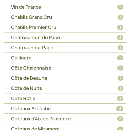
Vin de France
2
Chablis Grand Cru
1
Chablis Premier Cru
3
Châteauneuf du Pape
5
Chateauneuf Pape
1
Collioure
3
Côte Chalonnaise
2
Côte de Beaune
1
Côte de Nuits
1
Côte Rôtie
2
Coteaux Ardèche
11
Coteaux d'Aix en Provence
6
Coteaux de Miramont
2