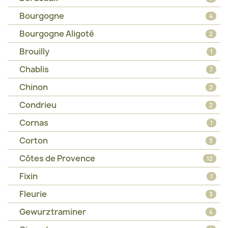
Bourgogne
4
Bourgogne Aligoté
2
Brouilly
1
Chablis
7
Chinon
2
Condrieu
2
Cornas
1
Corton
3
Côtes de Provence
12
Fixin
1
Fleurie
3
Gewurztraminer
4