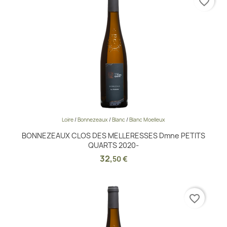
favorite_border
Loire
/
Bonnezeaux
/
Blanc
/
Blanc Moelleux
BONNEZEAUX CLOS DES MELLERESSES Dmne PETITS
QUARTS 2020-
32
,
50 €
favorite_border