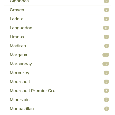
Gigondas
2
Graves
7
Ladoix
4
Languedoc
11
Limoux
2
Madiran
1
Margaux
10
Marsannay
14
Mercurey
4
Meursault
4
Meursault Premier Cru
6
Minervois
4
Monbazillac
1