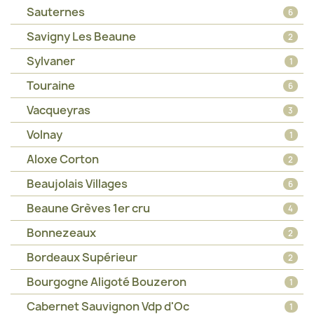
Sauternes
6
Savigny Les Beaune
2
Sylvaner
1
Touraine
6
Vacqueyras
3
Volnay
1
Aloxe Corton
2
Beaujolais Villages
6
Beaune Grèves 1er cru
4
Bonnezeaux
2
Bordeaux Supérieur
2
Bourgogne Aligoté Bouzeron
1
Cabernet Sauvignon Vdp d'Oc
1