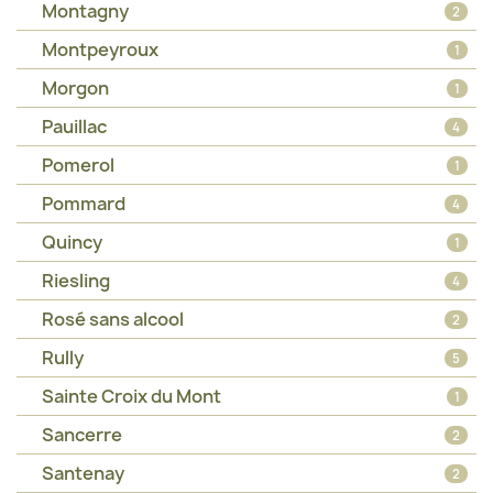
Montagny
2
Montpeyroux
1
Morgon
1
Pauillac
4
Pomerol
1
Pommard
4
Quincy
1
Riesling
4
Rosé sans alcool
2
Rully
5
Sainte Croix du Mont
1
Sancerre
2
Santenay
2