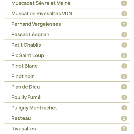
Muscadet Sèvre et Maine
3
Muscat de Rivesaltes VDN
1
Pernand Vergelesses
2
Pessac Léognan
1
Petit Chablis
1
Pic Saint Loup
3
Pinot Blanc
1
Pinot noir
3
Plan de Dieu
2
Pouilly Fumé
1
Puligny Montrachet
1
Rasteau
2
Rivesaltes
3