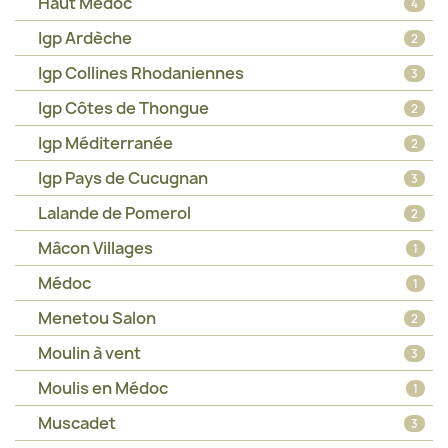
Haut Médoc
4
Igp Ardèche
2
Igp Collines Rhodaniennes
3
Igp Côtes de Thongue
2
Igp Méditerranée
2
Igp Pays de Cucugnan
3
Lalande de Pomerol
2
Mâcon Villages
1
Médoc
1
Menetou Salon
2
Moulin à vent
3
Moulis en Médoc
1
Muscadet
3