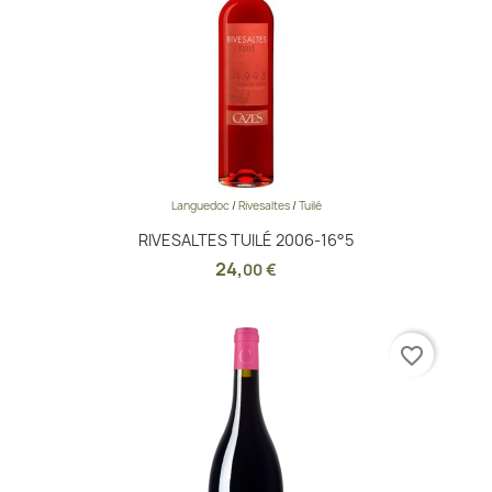
Languedoc
/
Rivesaltes
/
Tuilé
RIVESALTES TUILÉ 2006-16°5
24
,
00 €
favorite_border