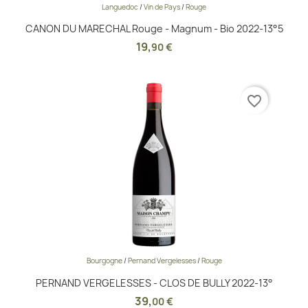
Languedoc
/
Vin de Pays
/
Rouge
CANON DU MARECHAL Rouge - Magnum - Bio 2022-13°5
19
,
90 €
favorite_border
Bourgogne
/
Pernand Vergelesses
/
Rouge
PERNAND VERGELESSES - CLOS DE BULLY 2022-13°
39
,
00 €