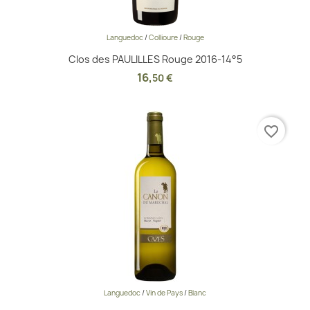
Languedoc
/
Collioure
/
Rouge
Clos des PAULILLES Rouge 2016-14°5
16
,
50 €
favorite_border
Languedoc
/
Vin de Pays
/
Blanc