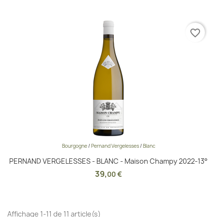
favorite_border
Bourgogne
/
Pernand Vergelesses
/
Blanc
PERNAND VERGELESSES - BLANC - Maison Champy 2022-13°
39
,
00 €
Affichage 1-11 de 11 article(s)