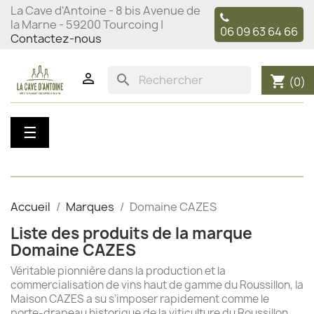
La Cave d'Antoine - 8 bis Avenue de
la Marne - 59200 Tourcoing |
06 09 63 64 66
Contactez-nous

search
shopping_cart
(0)
Basculer
☰
la
navigation
Accueil
Marques
Domaine CAZES
Liste des produits de la marque
Domaine CAZES
Véritable pionnière dans la production et la
commercialisation de vins haut de gamme du Roussillon, la
Maison CAZES a su s’imposer rapidement comme le
porte-drapeau historique de la viticulture du Roussillon,