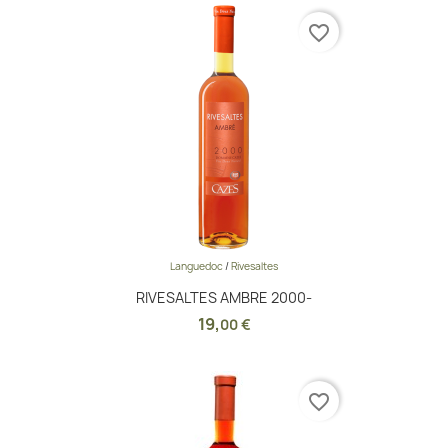
favorite_border
Languedoc
/
Rivesaltes
RIVESALTES AMBRE 2000-
19
,
00 €
favorite_border