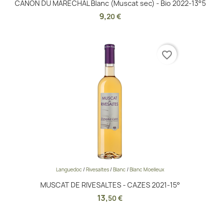
CANON DU MARECHAL Blanc (Muscat sec) - Bio 2022-13°5
9
,
20 €
favorite_border
Languedoc
/
Rivesaltes
/
Blanc
/
Blanc Moelleux
MUSCAT DE RIVESALTES - CAZES 2021-15°
13
,
50 €