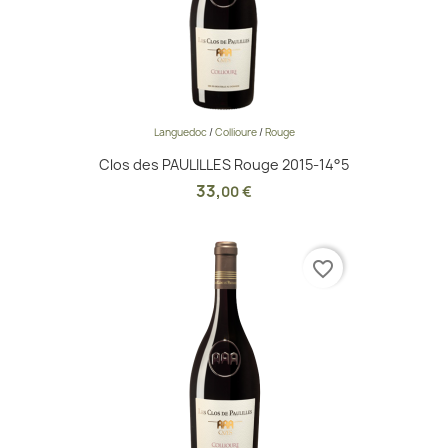
Languedoc
/
Collioure
/
Rouge
Clos des PAULILLES Rouge 2015-14°5
33
,
00 €
favorite_border