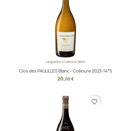
Languedoc
/
Collioure
/
Blanc
Clos des PAULILLES Blanc - Collioure 2023-14°5
20
,
00 €
favorite_border