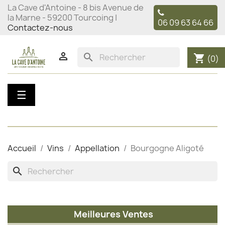
La Cave d'Antoine - 8 bis Avenue de
la Marne - 59200 Tourcoing |
06 09 63 64 66
Contactez-nous

search
shopping_cart
(0)
Basculer
☰
la
navigation
Accueil
Vins
Appellation
Bourgogne Aligoté
search
Meilleures Ventes