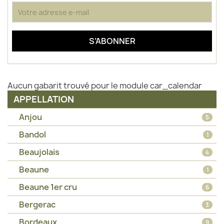
Aucun gabarit trouvé pour le module car_calendar
APPELLATION
Anjou
5
Bandol
1
Beaujolais
4
Beaune
1
Beaune 1er cru
6
Bergerac
3
Bordeaux
9