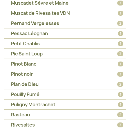
Muscadet Sèvre et Maine
3
Muscat de Rivesaltes VDN
1
Pernand Vergelesses
2
Pessac Léognan
1
Petit Chablis
1
Pic Saint Loup
3
Pinot Blanc
1
Pinot noir
3
Plan de Dieu
2
Pouilly Fumé
1
Puligny Montrachet
1
Rasteau
2
Rivesaltes
3