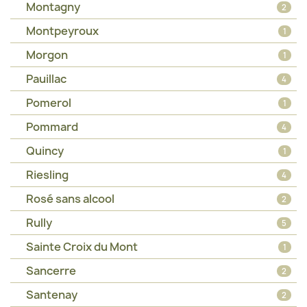
Montagny
2
Montpeyroux
1
Morgon
1
Pauillac
4
Pomerol
1
Pommard
4
Quincy
1
Riesling
4
Rosé sans alcool
2
Rully
5
Sainte Croix du Mont
1
Sancerre
2
Santenay
2