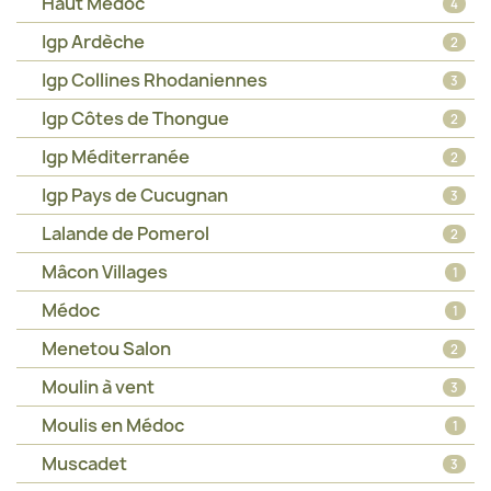
Haut Médoc
4
Igp Ardèche
2
Igp Collines Rhodaniennes
3
Igp Côtes de Thongue
2
Igp Méditerranée
2
Igp Pays de Cucugnan
3
Lalande de Pomerol
2
Mâcon Villages
1
Médoc
1
Menetou Salon
2
Moulin à vent
3
Moulis en Médoc
1
Muscadet
3