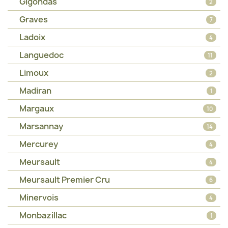
Gigondas
2
Graves
7
Ladoix
4
Languedoc
11
Limoux
2
Madiran
1
Margaux
10
Marsannay
14
Mercurey
4
Meursault
4
Meursault Premier Cru
6
Minervois
4
Monbazillac
1