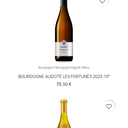
favorite_border
Bourgogne
/
Bourgogne Aligoté
/
Blanc
BOURGOGNE ALIGOTÉ LES FORTUNÉS 2023-13°
15
,
50 €
favorite_border