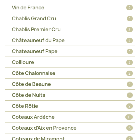
Vin de France
2
Chablis Grand Cru
1
Chablis Premier Cru
3
Châteauneuf du Pape
5
Chateauneuf Pape
1
Collioure
3
Côte Chalonnaise
2
Côte de Beaune
1
Côte de Nuits
1
Côte Rôtie
2
Coteaux Ardèche
11
Coteaux d'Aix en Provence
6
Coteaux de Miramont
2