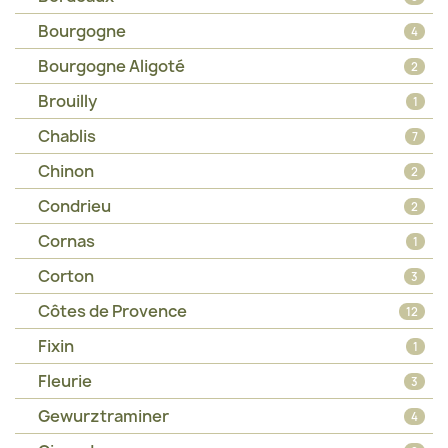
Bourgogne
4
Bourgogne Aligoté
2
Brouilly
1
Chablis
7
Chinon
2
Condrieu
2
Cornas
1
Corton
3
Côtes de Provence
12
Fixin
1
Fleurie
3
Gewurztraminer
4