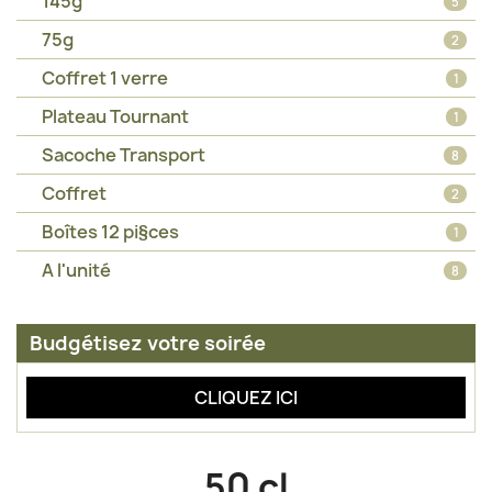
145g
5
75g
2
Coffret 1 verre
1
Plateau Tournant
1
Sacoche Transport
8
Coffret
2
Boîtes 12 pi§ces
1
A l'unité
8
Budgétisez votre soirée
CLIQUEZ ICI
50 cl