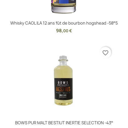
Whisky CAOL ILA 12 ans fût de bourbon hogshead -58°5
98
,
00 €
favorite_border
BOWS PUR MALT BESTIUT INERTIE SELECTION -43°