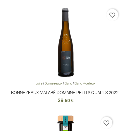
favorite_border
Loire
/
Bonnezeaux
/
Blanc
/
Blanc Moelleux
BONNEZEAUX MALABÉ DOMAINE PETITS QUARTS 2022-
29
,
50 €
favorite_border