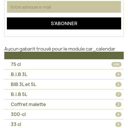
Aucun gabarit trouvé pour le module car_calendar
75 cl
496
B.I.B 3L
9
BIB 3L et 5L
5
B.I.B 5L
7
Coffret malette
3
300-cl
8
33 cl
8