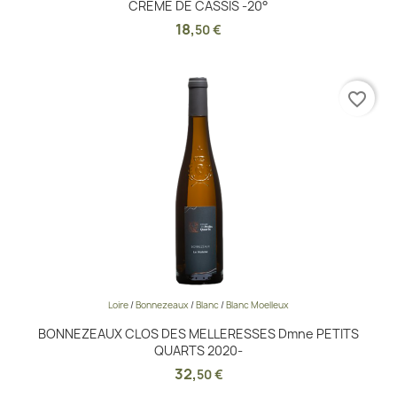
CREME DE CASSIS -20°
18
,
50 €
favorite_border
Loire
/
Bonnezeaux
/
Blanc
/
Blanc Moelleux
BONNEZEAUX CLOS DES MELLERESSES Dmne PETITS
QUARTS 2020-
32
,
50 €