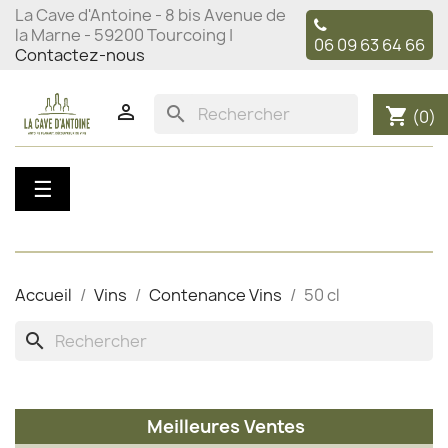
La Cave d'Antoine - 8 bis Avenue de
la Marne - 59200 Tourcoing |
06 09 63 64 66
Contactez-nous

search
shopping_cart
(0)
Basculer
☰
la
navigation
Accueil
Vins
Contenance Vins
50 cl
search
Meilleures Ventes