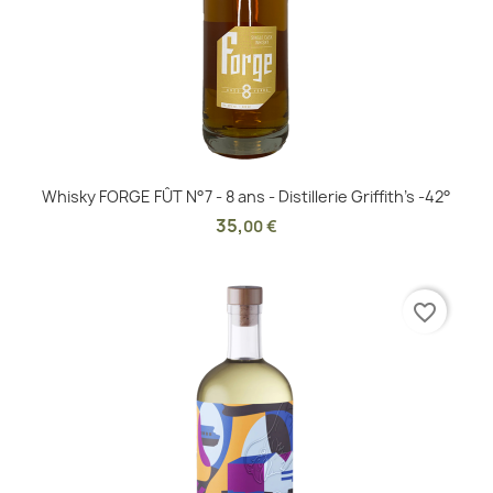
Whisky FORGE FÛT N°7 - 8 ans - Distillerie Griffith's -42°
35
,
00 €
favorite_border