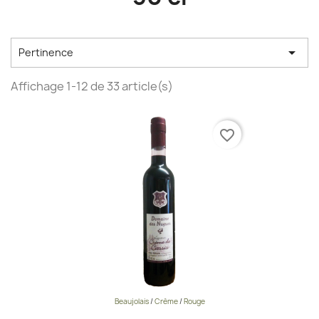

Pertinence
Affichage 1-12 de 33 article(s)
favorite_border
Beaujolais
/
Crème
/
Rouge