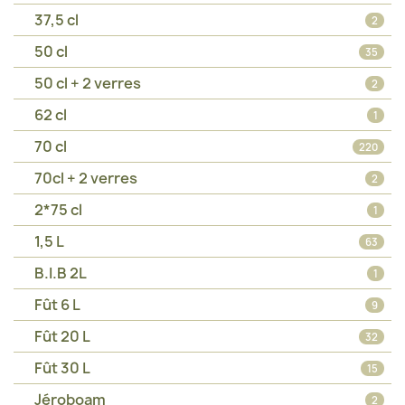
37,5 cl
2
50 cl
35
50 cl + 2 verres
2
62 cl
1
70 cl
220
70cl + 2 verres
2
2*75 cl
1
1,5 L
63
B.I.B 2L
1
Fût 6 L
9
Fût 20 L
32
Fût 30 L
15
Jéroboam
2