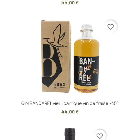
55
,
00 €
favorite_border
GIN BANDAREL vieilli barrique vin de fraise -45°
44
,
00 €
favorite_border