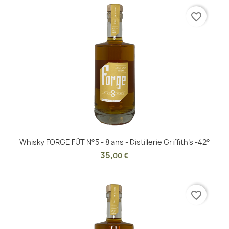
favorite_border
Whisky FORGE FÛT N°5 - 8 ans - Distillerie Griffith's -42°
35
,
00 €
favorite_border