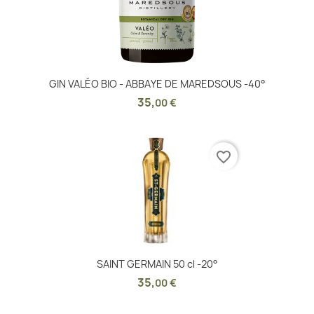
GIN VALÉO BIO - ABBAYE DE MAREDSOUS -40°
35
,
00 €
favorite_border
SAINT GERMAIN 50 cl -20°
35
,
00 €