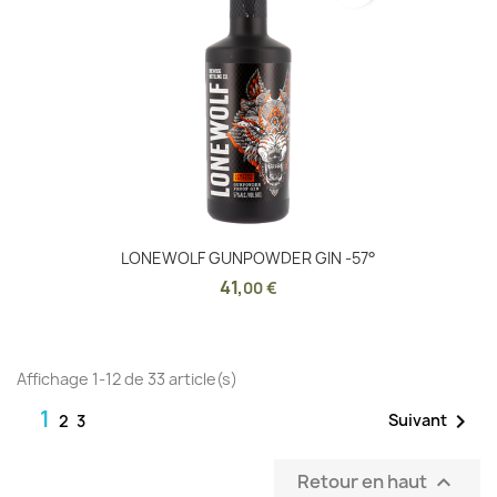
LONEWOLF GUNPOWDER GIN -57°
41
,
00 €
Affichage 1-12 de 33 article(s)
1

Suivant
2
3
Retour en haut
