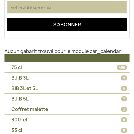
Aucun gabarit trouvé pour le module car_calendar
75 cl
496
B.I.B 3L
9
BIB 3L et 5L
5
B.I.B 5L
7
Coffret malette
3
300-cl
8
33 cl
8