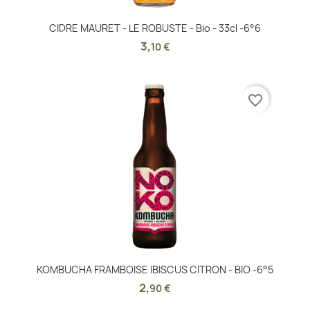
CIDRE MAURET - LE ROBUSTE - Bio - 33cl -6°6
3
,
10 €
favorite_border
KOMBUCHA FRAMBOISE IBISCUS CITRON - BIO -6°5
2
,
90 €