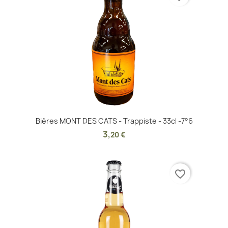
Bières MONT DES CATS - Trappiste - 33cl -7°6
3
,
20 €
favorite_border