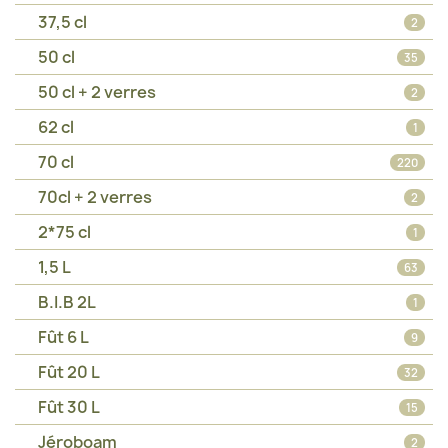
37,5 cl
2
50 cl
35
50 cl + 2 verres
2
62 cl
1
70 cl
220
70cl + 2 verres
2
2*75 cl
1
1,5 L
63
B.I.B 2L
1
Fût 6 L
9
Fût 20 L
32
Fût 30 L
15
Jéroboam
2