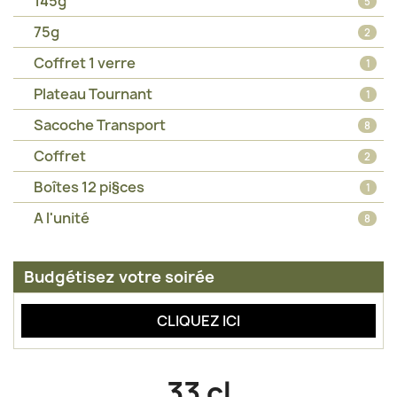
145g
5
75g
2
Coffret 1 verre
1
Plateau Tournant
1
Sacoche Transport
8
Coffret
2
Boîtes 12 pi§ces
1
A l'unité
8
Budgétisez votre soirée
CLIQUEZ ICI
33 cl