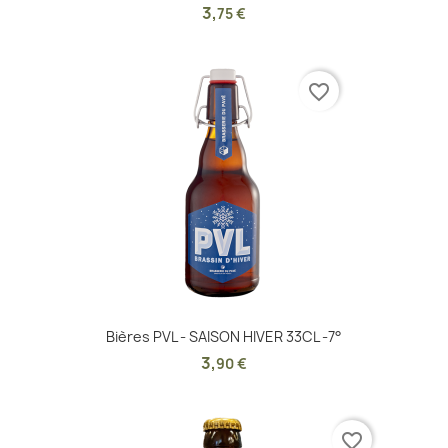
3
,
75 €
favorite_border
Bières PVL - SAISON HIVER 33CL -7°
3
,
90 €
favorite_border