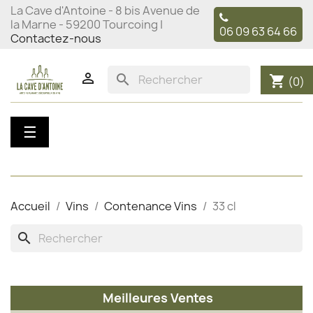
La Cave d'Antoine - 8 bis Avenue de
la Marne - 59200 Tourcoing |
06 09 63 64 66
Contactez-nous

search
shopping_cart
(0)
Basculer
☰
la
navigation
Accueil
Vins
Contenance Vins
33 cl
search
Meilleures Ventes