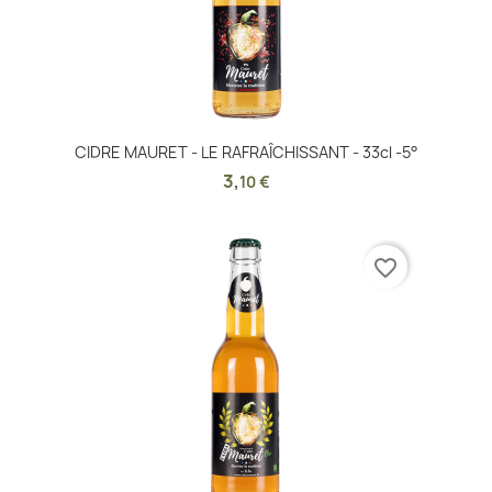
CIDRE MAURET - LE RAFRAÎCHISSANT - 33cl -5°
3
,
10 €
favorite_border