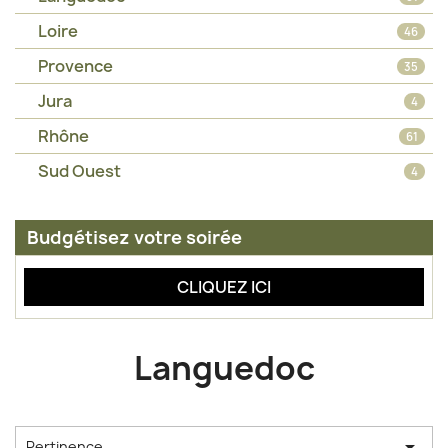
Loire
46
Provence
35
Jura
4
Rhône
61
Sud Ouest
4
Budgétisez votre soirée
CLIQUEZ ICI
Languedoc

Pertinence