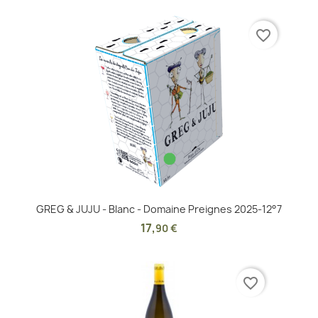
favorite_border
GREG & JUJU - Blanc - Domaine Preignes 2025-12°7
17
,
90 €
favorite_border