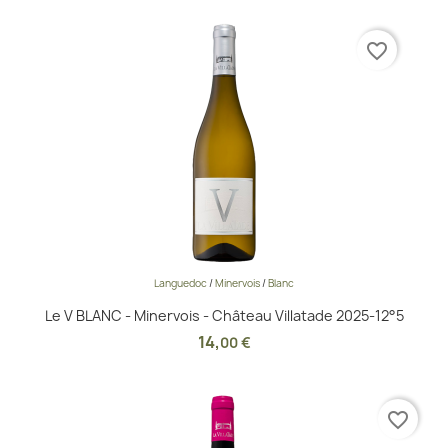
favorite_border
Languedoc
/
Minervois
/
Blanc
Le V BLANC - Minervois - Château Villatade 2025-12°5
14
,
00 €
favorite_border