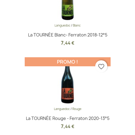
Languedoc
/
Blanc
La TOURNÉE Blanc- Ferraton 2018-12°5
7
,
44 €
PROMO !
favorite_border
Languedoc
/
Rouge
La TOURNÉE Rouge - Ferraton 2020-13°5
7
,
44 €