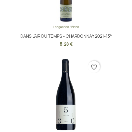
Languedoc
/
Blanc
DANS L'AIR DU TEMPS - CHARDONNAY 2021-13°
8
,
28 €
favorite_border