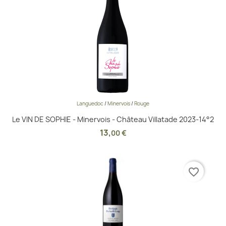
Languedoc
/
Minervois
/
Rouge
Le VIN DE SOPHIE - Minervois - Château Villatade 2023-14°2
13
,
00 €
favorite_border