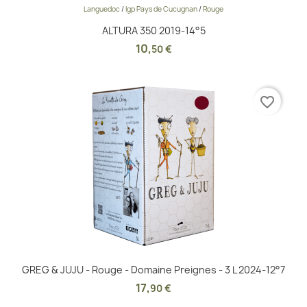
Languedoc
/
Igp Pays de Cucugnan
/
Rouge
ALTURA 350 2019-14°5
10
,
50 €
favorite_border
GREG & JUJU - Rouge - Domaine Preignes - 3 L 2024-12°7
17
,
90 €