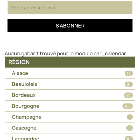
Aucun gabarit trouvé pour le module car_calendar
RÉGION
Alsace
13
Beaujolais
21
Bordeaux
93
Bourgogne
166
Champagne
1
Gascogne
8
Languedoc
81