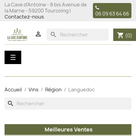
La Cave d'Antoine - 8 bis Avenue de
la Marne - 59200 Tourcoing |
06 09 63 64 66
Contactez-nous

search
shopping_cart
(0)
Basculer
☰
la
navigation
Accueil
Vins
Région
Languedoc
search
Meilleures Ventes