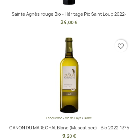
Sainte Agnès rouge Bio - Héritage Pic Saint Loup 2022-
24
,
00 €
favorite_border
Languedoc
/
Vin de Pays
/
Blanc
CANON DU MARECHAL Blanc (Muscat sec) - Bio 2022-13°5
9
,
20 €