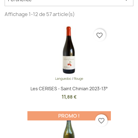
Affichage 1-12 de 57 article(s)
favorite_border
Languedoc
/
Rouge
Les CERISES - Saint Chinian 2023-13°
11
,
88 €
PROMO !
favorite_border