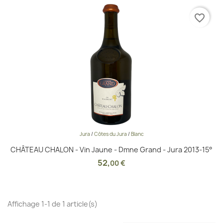
favorite_border
Jura
/
Côtes du Jura
/
Blanc
CHÂTEAU CHALON - Vin Jaune - Dmne Grand - Jura 2013-15°
52
,
00 €
Affichage 1-1 de 1 article(s)