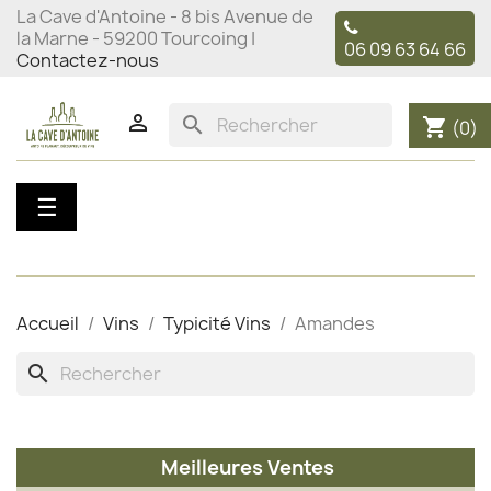
La Cave d'Antoine - 8 bis Avenue de
la Marne - 59200 Tourcoing |
06 09 63 64 66
Contactez-nous

search
shopping_cart
(0)
Basculer
☰
la
navigation
Accueil
Vins
Typicité Vins
Amandes
search
Meilleures Ventes