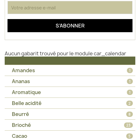
Aucun gabarit trouvé pour le module car_calendar
Amandes
1
Ananas
1
Aromatique
1
Belle acidité
2
Beurré
8
Brioché
23
Cacao
5