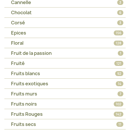
Cannelle
3
Chocolat
6
Corsé
3
Epices
156
Floral
128
Fruit de la passion
1
Fruité
121
Fruits blancs
92
Fruits exotiques
14
Fruits murs
7
Fruits noirs
102
Fruits Rouges
142
Fruits secs
11