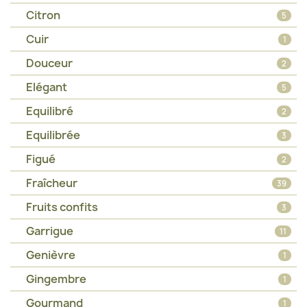
Citron
5
Cuir
1
Douceur
2
Elégant
5
Equilibré
2
Equilibrée
3
Figué
2
Fraîcheur
39
Fruits confits
3
Garrigue
11
Genièvre
1
Gingembre
1
Gourmand
1