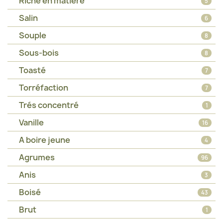
Riche en matière
5
Salin
6
Souple
8
Sous-bois
8
Toasté
7
Torréfaction
7
Trés concentré
1
Vanille
16
A boire jeune
4
Agrumes
96
Anis
3
Boisé
43
Brut
1