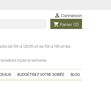

Connexion
shopping_cart
Panier
(0)
dis de 10h à 12h30 et de 15h à 19h et les
ravaillons toute la semaine.
ADEAUX
BUDGÉTISEZ VOTRE SOIRÉE
BLOG