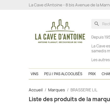
La Cave d'Antoine - 8 bis Avenue de la Mar
search
Depuis 195
La Cave es
s
amedis ma
Les autres
VINS
PEU / PAS ALCOOLISÉS
PRIX
CHA
Accueil
Marques
BRASSERIE LIL
Liste des produits de la marq