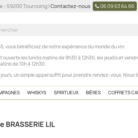
ne - 59200 Tourcoing |
Contactez-nous
06 09 63 64 66
5, vous bénéficiez de notre expérience du monde du vin.
t ouverte les
lundis matins de 9h30 à 12h30, les j
eudis et vendre
tins de 10h à 12h30.
 jours, un simple appel suffit pour prendre rendez-vous. Nous t
MPAGNES
WHISKYS
SPIRITUEUX
BIÈRES
COFFRETS C
ue BRASSERIE LIL