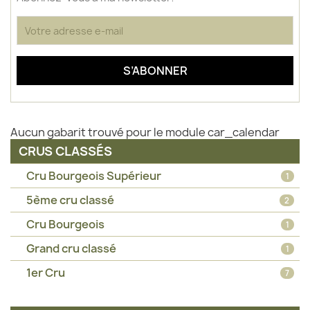
Aucun gabarit trouvé pour le module car_calendar
CRUS CLASSÉS
Cru Bourgeois Supérieur
1
5ème cru classé
2
Cru Bourgeois
1
Grand cru classé
1
1er Cru
7