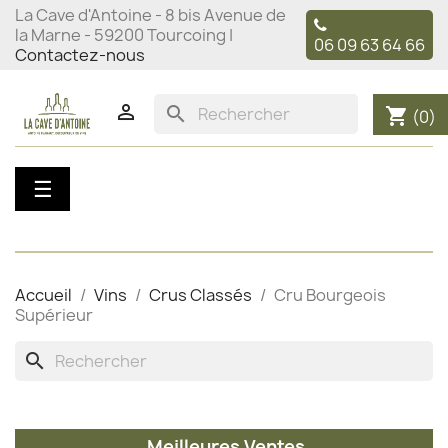
La Cave d'Antoine - 8 bis Avenue de
la Marne - 59200 Tourcoing |
06 09 63 64 66
Contactez-nous

search
shopping_cart
(0)
Basculer
☰
la
navigation
Accueil
Vins
Crus Classés
Cru Bourgeois
Supérieur
search
Meilleures Ventes