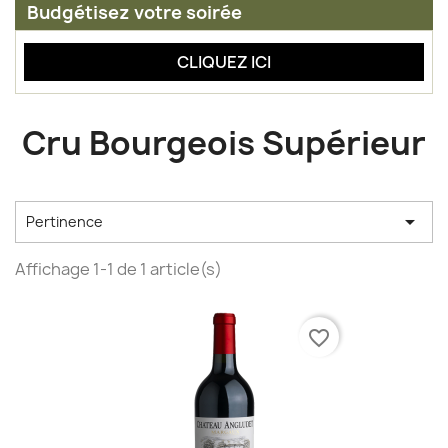
Budgétisez votre soirée
CLIQUEZ ICI
Cru Bourgeois Supérieur

Pertinence
Affichage 1-1 de 1 article(s)
favorite_border