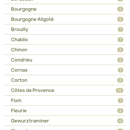
Bourgogne
4
Bourgogne Aligoté
2
Brouilly
1
Chablis
7
Chinon
2
Condrieu
2
Cornas
1
Corton
3
Côtes de Provence
12
Fixin
1
Fleurie
3
Gewurztraminer
4