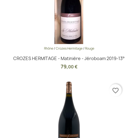
Rhône
/
Crozes Hermitage
/
Rouge
CROZES HERMITAGE - Matinière - Jéroboam 2019-13°
79
,
00 €
favorite_border