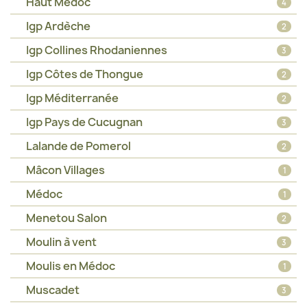
Haut Médoc
4
Igp Ardèche
2
Igp Collines Rhodaniennes
3
Igp Côtes de Thongue
2
Igp Méditerranée
2
Igp Pays de Cucugnan
3
Lalande de Pomerol
2
Mâcon Villages
1
Médoc
1
Menetou Salon
2
Moulin à vent
3
Moulis en Médoc
1
Muscadet
3