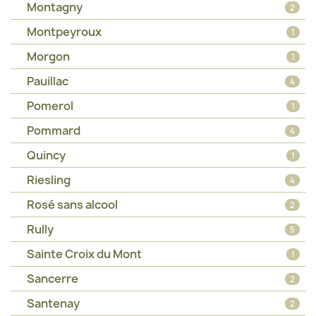
Montagny
2
Montpeyroux
1
Morgon
1
Pauillac
4
Pomerol
1
Pommard
4
Quincy
1
Riesling
4
Rosé sans alcool
2
Rully
5
Sainte Croix du Mont
1
Sancerre
2
Santenay
2