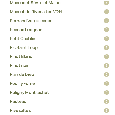
Muscadet Sèvre et Maine
3
Muscat de Rivesaltes VDN
1
Pernand Vergelesses
2
Pessac Léognan
1
Petit Chablis
1
Pic Saint Loup
3
Pinot Blanc
1
Pinot noir
3
Plan de Dieu
2
Pouilly Fumé
1
Puligny Montrachet
1
Rasteau
2
Rivesaltes
3