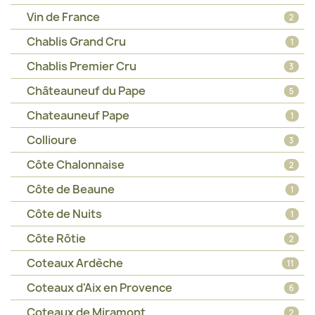
Vin de France
2
Chablis Grand Cru
1
Chablis Premier Cru
3
Châteauneuf du Pape
5
Chateauneuf Pape
1
Collioure
3
Côte Chalonnaise
2
Côte de Beaune
1
Côte de Nuits
1
Côte Rôtie
2
Coteaux Ardèche
11
Coteaux d'Aix en Provence
6
Coteaux de Miramont
2