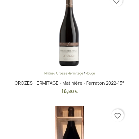
favorite_border
Rhône
/
Crozes Hermitage
/
Rouge
CROZES HERMITAGE - Matinière - Ferraton 2022-13°
16
,
80 €
favorite_border