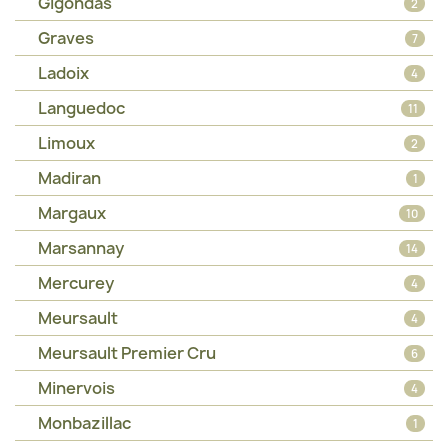
Gigondas
2
Graves
7
Ladoix
4
Languedoc
11
Limoux
2
Madiran
1
Margaux
10
Marsannay
14
Mercurey
4
Meursault
4
Meursault Premier Cru
6
Minervois
4
Monbazillac
1