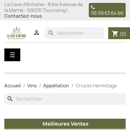
La Cave d'Antoine - 8 bis Avenue de
la Marne - 59200 Tourcoing |
06 09 63 64 66
Contactez-nous

search
shopping_cart
(0)
Basculer
☰
la
navigation
Accueil
Vins
Appellation
Crozes Hermitage
search
Meilleures Ventes