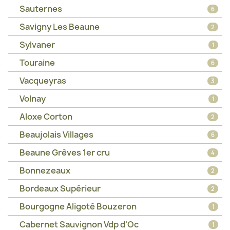
Sauternes
6
Savigny Les Beaune
2
Sylvaner
1
Touraine
6
Vacqueyras
3
Volnay
1
Aloxe Corton
2
Beaujolais Villages
6
Beaune Grèves 1er cru
4
Bonnezeaux
2
Bordeaux Supérieur
2
Bourgogne Aligoté Bouzeron
1
Cabernet Sauvignon Vdp d'Oc
1