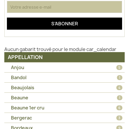
Aucun gabarit trouvé pour le module car_calendar
APPELLATION
Anjou
5
Bandol
1
Beaujolais
4
Beaune
1
Beaune 1er cru
6
Bergerac
3
Bordeaux
9