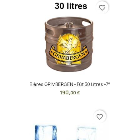
favorite_border
Bières GRIMBERGEN - Fût 30 Litres -7°
190
,
00 €
favorite_border