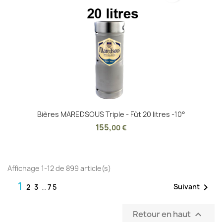
Bières MAREDSOUS Triple - Fût 20 litres -10°
155
,
00 €
Affichage 1-12 de 899 article(s)
1

Suivant
2
3
…
75
Retour en haut
