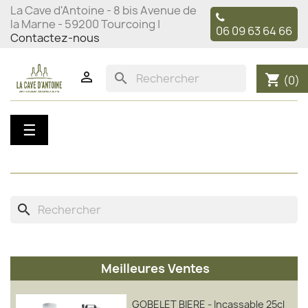
La Cave d'Antoine - 8 bis Avenue de
la Marne - 59200 Tourcoing |
06 09 63 64 66
Contactez-nous

search
shopping_cart
(0)
Basculer
☰
la
navigation
search
Meilleures Ventes
GOBELET BIERE - Incassable 25cl