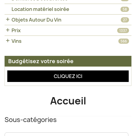
Location matériel soirée
58

Objets Autour Du Vin
27

Prix
1337

Vins
566
Budgétisez votre soirée
CLIQUEZ ICI
Accueil
Sous-catégories