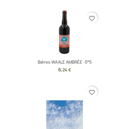
favorite_border
Bières WAALE AMBRÉE -5°5
6
,
24 €
favorite_border