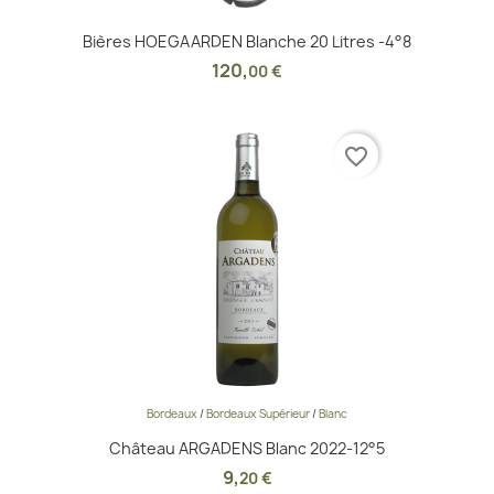
Bières HOEGAARDEN Blanche 20 Litres -4°8
120
,
00 €
favorite_border
Bordeaux
/
Bordeaux Supérieur
/
Blanc
Château ARGADENS Blanc 2022-12°5
9
,
20 €