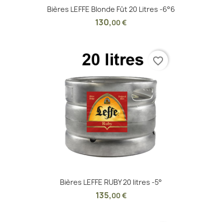
Bières LEFFE Blonde Fût 20 Litres -6°6
130
,
00 €
favorite_border
Bières LEFFE RUBY 20 litres -5°
135
,
00 €