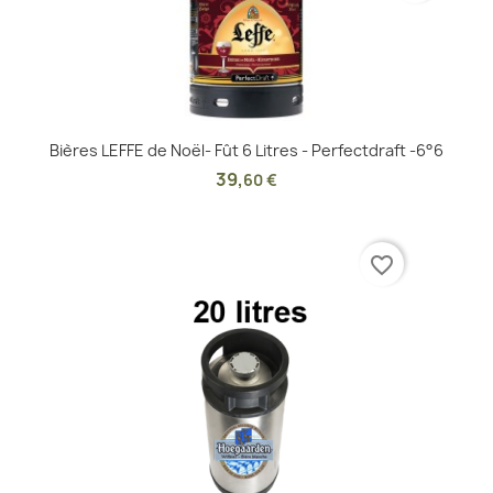
Bières LEFFE de Noël- Fût 6 Litres - Perfectdraft -6°6
39
,
60 €
favorite_border