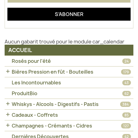
Aucun gabarit trouvé pour le module car_calendar
ACCUEIL
Rosés pour l'été
24

Bières Pression en fût - Bouteilles
179
Les Incontournables
43
ProduitBio
62

Whiskys - Alcools - Digestifs - Pastis
384

Cadeaux - Coffrets
85

Champagnes - Crémants - Cidres
127
Dernières Découvertes
42