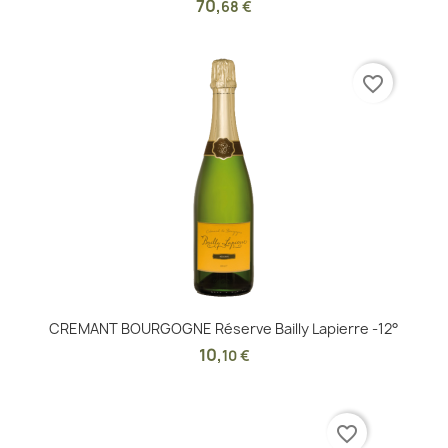
70
,
68 €
favorite_border
CREMANT BOURGOGNE Réserve Bailly Lapierre -12°
10
,
10 €
favorite_border