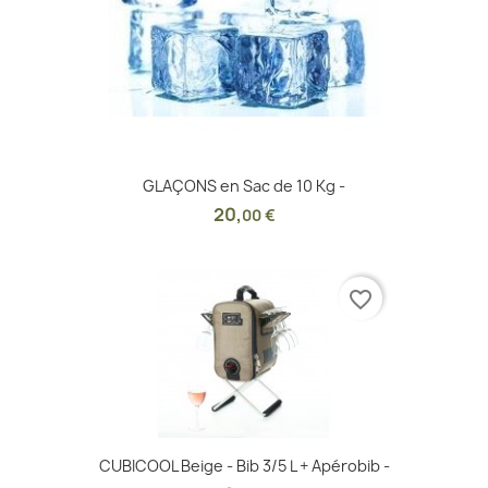
GLAÇONS en Sac de 10 Kg -
20
,
00 €
favorite_border
CUBICOOL Beige - Bib 3/5 L + Apérobib -