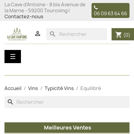
La Cave d'Antoine - 8 bis Avenue de
la Marne - 59200 Tourcoing |
06 09 63 64 66
Contactez-nous

search
shopping_cart
(0)
Basculer
☰
la
navigation
Accueil
Vins
Typicité Vins
Equilibré
search
Meilleures Ventes