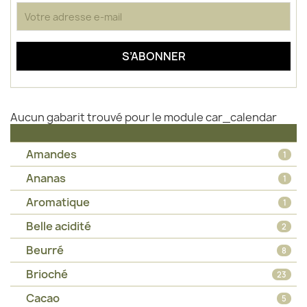
Aucun gabarit trouvé pour le module car_calendar
Amandes
1
Ananas
1
Aromatique
1
Belle acidité
2
Beurré
8
Brioché
23
Cacao
5