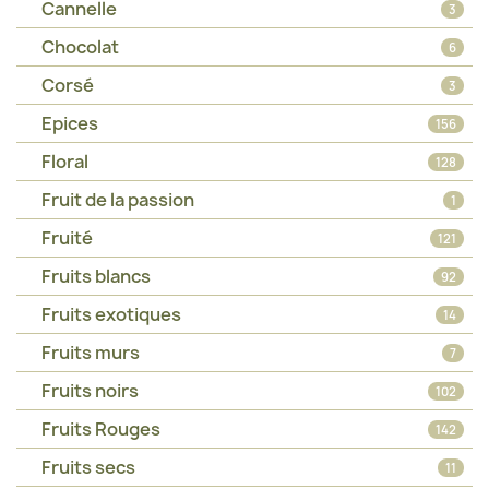
Cannelle
3
Chocolat
6
Corsé
3
Epices
156
Floral
128
Fruit de la passion
1
Fruité
121
Fruits blancs
92
Fruits exotiques
14
Fruits murs
7
Fruits noirs
102
Fruits Rouges
142
Fruits secs
11