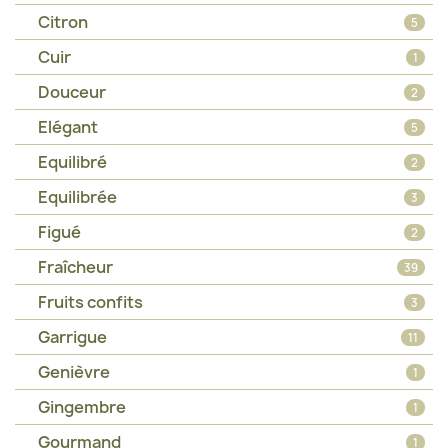
Citron
5
Cuir
1
Douceur
2
Elégant
5
Equilibré
2
Equilibrée
3
Figué
2
Fraîcheur
39
Fruits confits
3
Garrigue
11
Genièvre
1
Gingembre
1
Gourmand
1