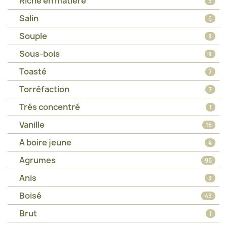
Riche en matière
5
Salin
6
Souple
8
Sous-bois
8
Toasté
7
Torréfaction
7
Trés concentré
1
Vanille
16
A boire jeune
4
Agrumes
96
Anis
3
Boisé
43
Brut
1