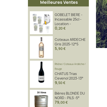
Meilleures Ventes
GOBELET BIERE -
Incassable 25cl -
Location -
0
,
20 €
Coteaux ARDECHE
Gris 2025-12°5
5
,
90 €
Rhône
/
Coteaux Ardèche
/
Rouge
CHATUS Trias
Cevenol 2023-13°
9
,
50 €
Bières BLONDE DU
NORD - PILS -5°
79
,
00 €