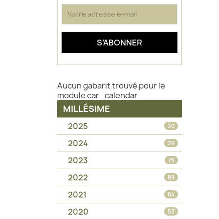
Aucun gabarit trouvé pour le
module car_calendar
MILLÉSIME
2025
30
2024
29
2023
75
2022
89
2021
64
2020
53