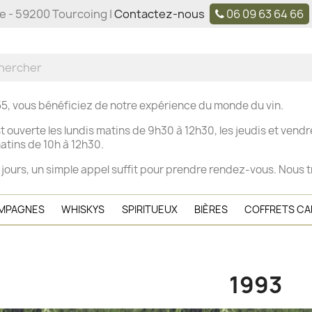
ne - 59200 Tourcoing |
Contactez-nous
06 09 63 64 66
5, vous bénéficiez de notre expérience du monde du vin.
t ouverte les
lundis matins de 9h30 à 12h30, les j
eudis et vendre
tins de 10h à 12h30.
 jours, un simple appel suffit pour prendre rendez-vous. Nous t
MPAGNES
WHISKYS
SPIRITUEUX
BIÈRES
COFFRETS C
1993