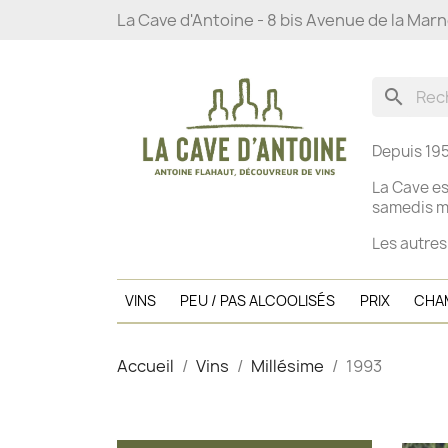
La Cave d'Antoine - 8 bis Avenue de la Mar
search
Depuis 195
La Cave es
s
amedis ma
Les autres
VINS
PEU / PAS ALCOOLISÉS
PRIX
CHA
Accueil
Vins
Millésime
1993