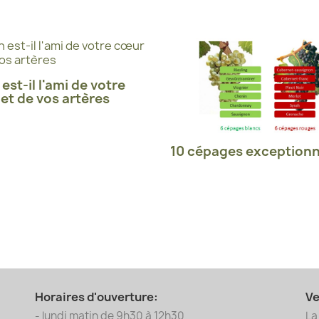
 est-il l'ami de votre
et de vos artères
10 cépages exceptionn
Horaires d'ouverture:
Ve
- lundi matin de 9h30 à 12h30
La