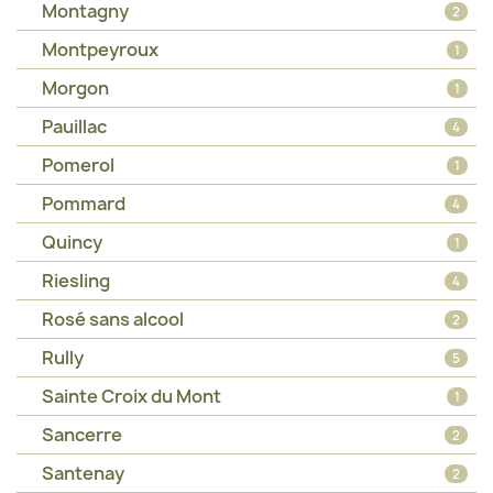
Montagny
2
Montpeyroux
1
Morgon
1
Pauillac
4
Pomerol
1
Pommard
4
Quincy
1
Riesling
4
Rosé sans alcool
2
Rully
5
Sainte Croix du Mont
1
Sancerre
2
Santenay
2