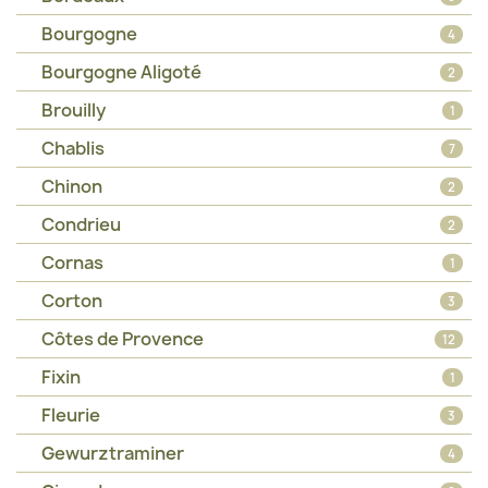
Bourgogne
4
Bourgogne Aligoté
2
Brouilly
1
Chablis
7
Chinon
2
Condrieu
2
Cornas
1
Corton
3
Côtes de Provence
12
Fixin
1
Fleurie
3
Gewurztraminer
4