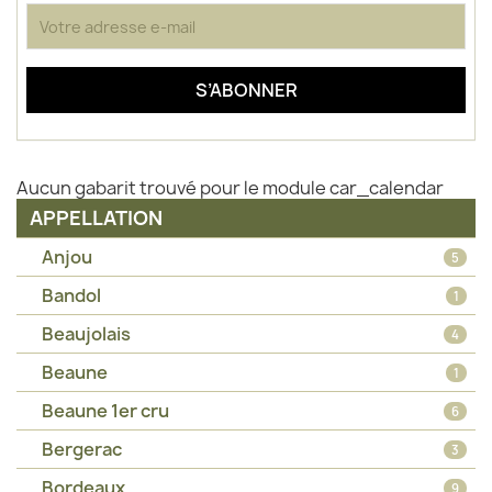
Aucun gabarit trouvé pour le module car_calendar
APPELLATION
Anjou
5
Bandol
1
Beaujolais
4
Beaune
1
Beaune 1er cru
6
Bergerac
3
Bordeaux
9