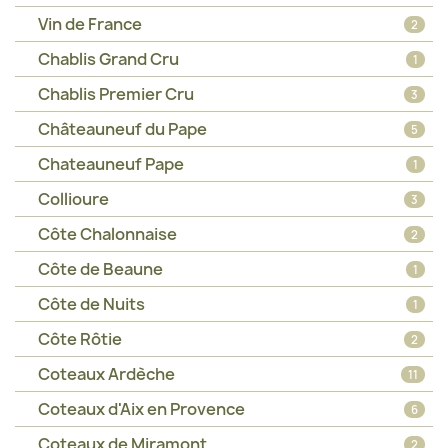
Vin de France
2
Chablis Grand Cru
1
Chablis Premier Cru
3
Châteauneuf du Pape
5
Chateauneuf Pape
1
Collioure
3
Côte Chalonnaise
2
Côte de Beaune
1
Côte de Nuits
1
Côte Rôtie
2
Coteaux Ardèche
11
Coteaux d'Aix en Provence
6
Coteaux de Miramont
2