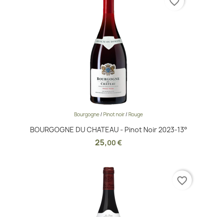
favorite_border
Bourgogne
/
Pinot noir
/
Rouge
BOURGOGNE DU CHATEAU - Pinot Noir 2023-13°
25
,
00 €
favorite_border