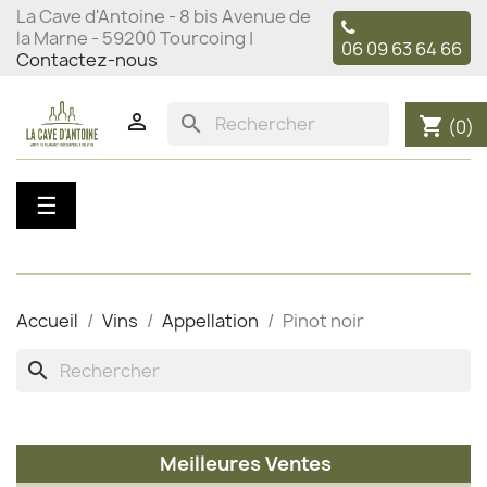
La Cave d'Antoine - 8 bis Avenue de
la Marne - 59200 Tourcoing |
06 09 63 64 66
Contactez-nous

search
shopping_cart
(0)
Basculer
☰
la
navigation
Accueil
Vins
Appellation
Pinot noir
search
Meilleures Ventes