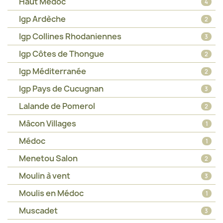
Haut Médoc
4
Igp Ardèche
2
Igp Collines Rhodaniennes
3
Igp Côtes de Thongue
2
Igp Méditerranée
2
Igp Pays de Cucugnan
3
Lalande de Pomerol
2
Mâcon Villages
1
Médoc
1
Menetou Salon
2
Moulin à vent
3
Moulis en Médoc
1
Muscadet
3