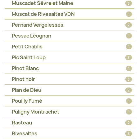
Muscadet Sèvre et Maine
3
Muscat de Rivesaltes VDN
1
Pernand Vergelesses
2
Pessac Léognan
1
Petit Chablis
1
Pic Saint Loup
3
Pinot Blanc
1
Pinot noir
3
Plan de Dieu
2
Pouilly Fumé
1
Puligny Montrachet
1
Rasteau
2
Rivesaltes
3