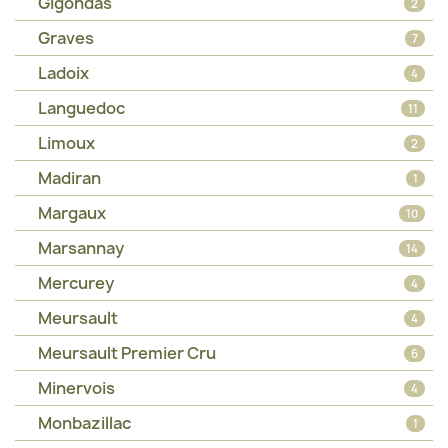
Gigondas
2
Graves
7
Ladoix
4
Languedoc
11
Limoux
2
Madiran
1
Margaux
10
Marsannay
14
Mercurey
4
Meursault
4
Meursault Premier Cru
6
Minervois
4
Monbazillac
1