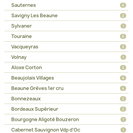
Sauternes
6
Savigny Les Beaune
2
Sylvaner
1
Touraine
6
Vacqueyras
3
Volnay
1
Aloxe Corton
2
Beaujolais Villages
6
Beaune Grèves 1er cru
4
Bonnezeaux
2
Bordeaux Supérieur
2
Bourgogne Aligoté Bouzeron
1
Cabernet Sauvignon Vdp d'Oc
1