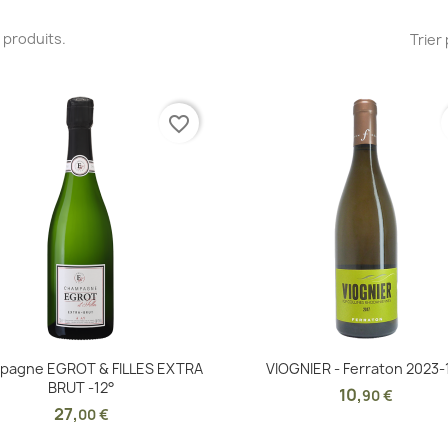
14 produits.
Trier 
favorite_border
Aperçu rapide
Aperçu rapide


pagne EGROT & FILLES EXTRA
VIOGNIER - Ferraton 2023-
BRUT -12°
10
,
90 €
27
,
00 €