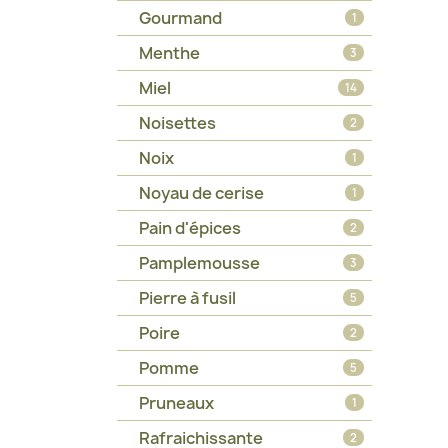
Gourmand
1
Menthe
3
Miel
14
Noisettes
2
Noix
1
Noyau de cerise
1
Pain d'épices
2
Pamplemousse
3
Pierre à fusil
5
Poire
2
Pomme
5
Pruneaux
1
Rafraichissante
2