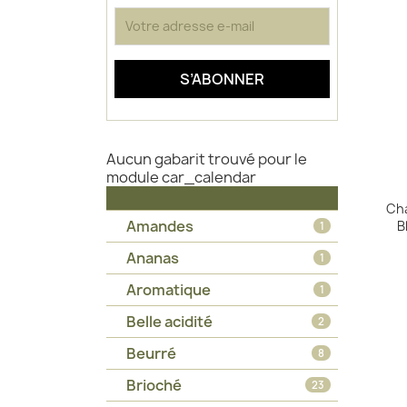
Aucun gabarit trouvé pour le
module car_calendar
Ch
Amandes
B
1
Ananas
1
Aromatique
1
Belle acidité
2
Beurré
8
Brioché
23