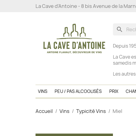
La Cave d'Antoine - 8 bis Avenue de la Mar
search
Depuis 195
La Cave es
s
amedis ma
Les autres
VINS
PEU / PAS ALCOOLISÉS
PRIX
CHA
Accueil
Vins
Typicité Vins
Miel