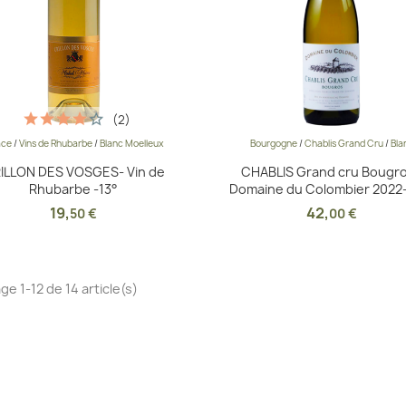
(2)
ace
/
Vins de Rhubarbe
/
Blanc Moelleux
Bourgogne
/
Chablis Grand Cru
/
Bla
Aperçu rapide
Aperçu rapide


ILLON DES VOSGES- Vin de
CHABLIS Grand cru Bougro
Rhubarbe -13°
Domaine du Colombier 2022
19
,
42
,
50 €
00 €
ge 1-12 de 14 article(s)