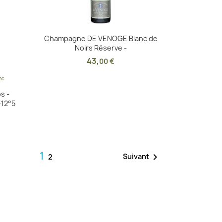
Aperçu rapide

Champagne DE VENOGE Blanc de
Noirs Réserve -
43
,
00 €
nc
s -
-12°5
1

Suivant
2