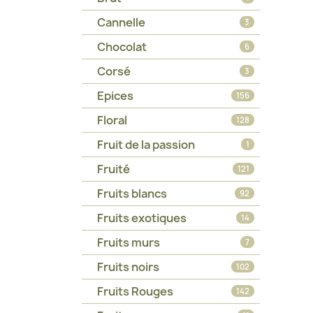
Cannelle
3
Chocolat
6
Corsé
3
Epices
156
Floral
128
Fruit de la passion
1
Fruité
121
Fruits blancs
92
Fruits exotiques
14
Fruits murs
7
Fruits noirs
102
Fruits Rouges
142