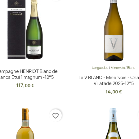
Languedoc
/
Minervois
/
Blanc
Aperçu rapide
Aperçu rapide


ampagne HENRIOT Blanc de
lancs Etui 1 magnum -12°5
Le V BLANC - Minervois - Ch
Villatade 2025-12°5
117
,
00 €
14
,
00 €
favorite_border