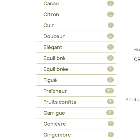
Cacao
5
Citron
5
Cuir
1
Douceur
2
Elégant
5
Als
Equilibré
2
CR
Equilibrée
3
Figué
2
Fraîcheur
39
Afficha
Fruits confits
3
Garrigue
11
Genièvre
1
Gingembre
1