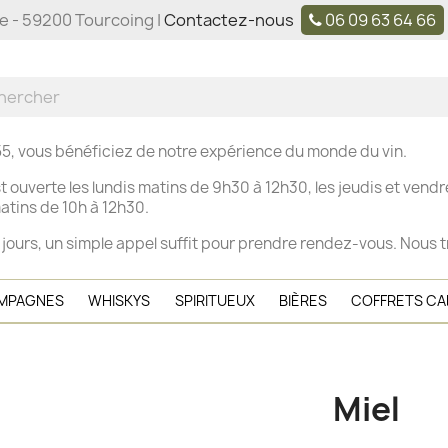
ne - 59200 Tourcoing |
Contactez-nous
06 09 63 64 66
5, vous bénéficiez de notre expérience du monde du vin.
t ouverte les
lundis matins de 9h30 à 12h30, les j
eudis et vendre
tins de 10h à 12h30.
 jours, un simple appel suffit pour prendre rendez-vous. Nous t
MPAGNES
WHISKYS
SPIRITUEUX
BIÈRES
COFFRETS C
Miel