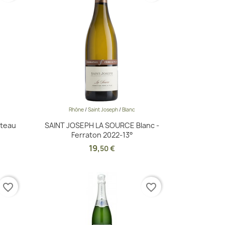
Rhône
/
Saint Joseph
/
Blanc
Aperçu rapide

âteau
SAINT JOSEPH LA SOURCE Blanc -
Ferraton 2022-13°
19
,
50 €
favorite_border
favorite_border