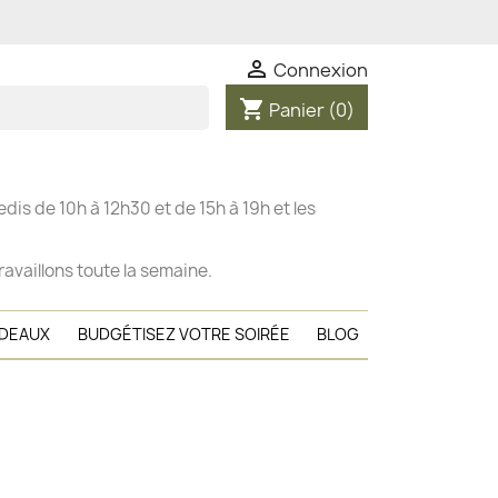

Connexion
shopping_cart
Panier
(0)
dis de 10h à 12h30 et de 15h à 19h et les
ravaillons toute la semaine.
ADEAUX
BUDGÉTISEZ VOTRE SOIRÉE
BLOG