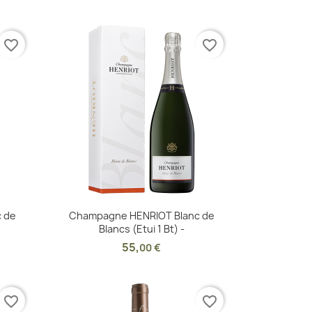
favorite_border
favorite_border
Aperçu rapide

 de
Champagne HENRIOT Blanc de
Blancs (Etui 1 Bt) -
55
,
00 €
favorite_border
favorite_border