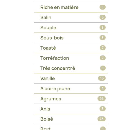
Riche en matière
5
Salin
6
Souple
8
Sous-bois
8
Toasté
7
Torréfaction
7
Trés concentré
1
Vanille
16
A boire jeune
4
Agrumes
96
Anis
3
Boisé
43
Brut
1