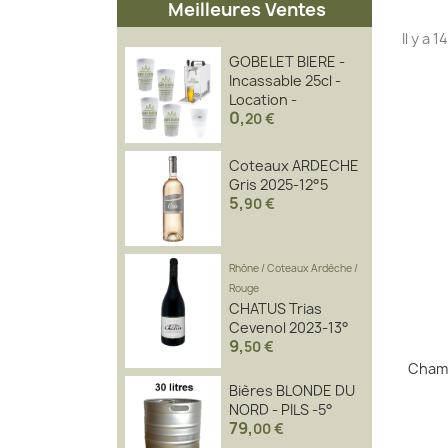
Meilleures Ventes
Il y a 
GOBELET BIERE -
Incassable 25cl -
Location -
0
,
20 €
Coteaux ARDECHE
Gris 2025-12°5
5
,
90 €
Rhône
/
Coteaux Ardèche
/
Rouge
CHATUS Trias
Cevenol 2023-13°
9
,
50 €
Cham
Bières BLONDE DU
NORD - PILS -5°
79
,
00 €