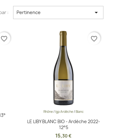

par :
Pertinence
favorite_border
favorite_border
Rhône
/
Igp Ardèche
/
Blanc
Aperçu rapide

13°
LE LIBY BLANC BIO - Ardèche 2022-
12°5
15
,
30 €