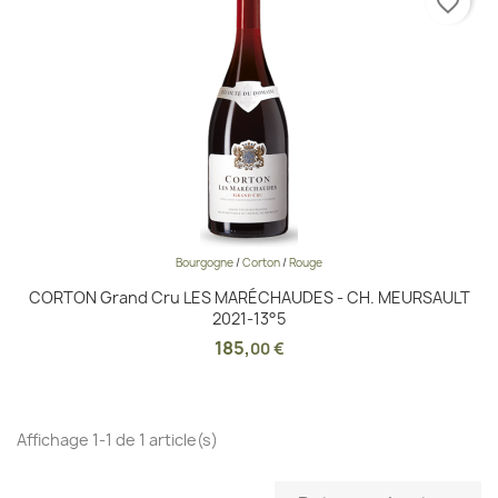
favorite_border
Bourgogne
/
Corton
/
Rouge
CORTON Grand Cru LES MARÉCHAUDES - CH. MEURSAULT
2021-13°5
185
,
00 €
Affichage 1-1 de 1 article(s)