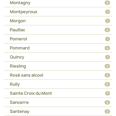
Montagny
2
Montpeyroux
1
Morgon
1
Pauillac
4
Pomerol
1
Pommard
4
Quincy
1
Riesling
4
Rosé sans alcool
2
Rully
5
Sainte Croix du Mont
1
Sancerre
2
Santenay
2