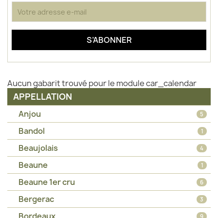
Aucun gabarit trouvé pour le module car_calendar
APPELLATION
Anjou
5
Bandol
1
Beaujolais
4
Beaune
1
Beaune 1er cru
6
Bergerac
3
Bordeaux
9