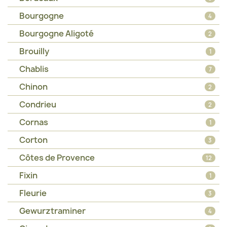
Bourgogne
4
Bourgogne Aligoté
2
Brouilly
1
Chablis
7
Chinon
2
Condrieu
2
Cornas
1
Corton
3
Côtes de Provence
12
Fixin
1
Fleurie
3
Gewurztraminer
4