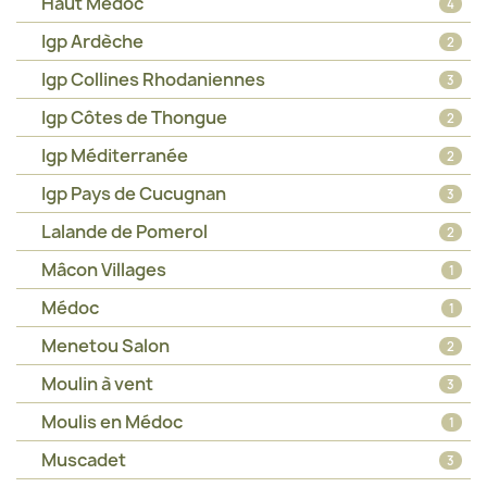
Haut Médoc
4
Igp Ardèche
2
Igp Collines Rhodaniennes
3
Igp Côtes de Thongue
2
Igp Méditerranée
2
Igp Pays de Cucugnan
3
Lalande de Pomerol
2
Mâcon Villages
1
Médoc
1
Menetou Salon
2
Moulin à vent
3
Moulis en Médoc
1
Muscadet
3