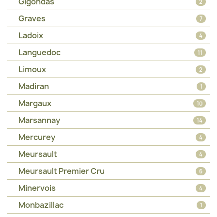
Gigondas
2
Graves
7
Ladoix
4
Languedoc
11
Limoux
2
Madiran
1
Margaux
10
Marsannay
14
Mercurey
4
Meursault
4
Meursault Premier Cru
6
Minervois
4
Monbazillac
1