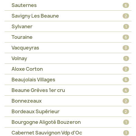
Sauternes
6
Savigny Les Beaune
2
Sylvaner
1
Touraine
6
Vacqueyras
3
Volnay
1
Aloxe Corton
2
Beaujolais Villages
6
Beaune Grèves 1er cru
4
Bonnezeaux
2
Bordeaux Supérieur
2
Bourgogne Aligoté Bouzeron
1
Cabernet Sauvignon Vdp d'Oc
1