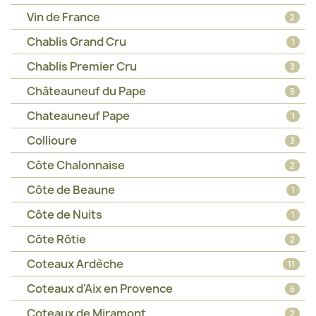
Vin de France
2
Chablis Grand Cru
1
Chablis Premier Cru
3
Châteauneuf du Pape
5
Chateauneuf Pape
1
Collioure
3
Côte Chalonnaise
2
Côte de Beaune
1
Côte de Nuits
1
Côte Rôtie
2
Coteaux Ardèche
11
Coteaux d'Aix en Provence
6
Coteaux de Miramont
2