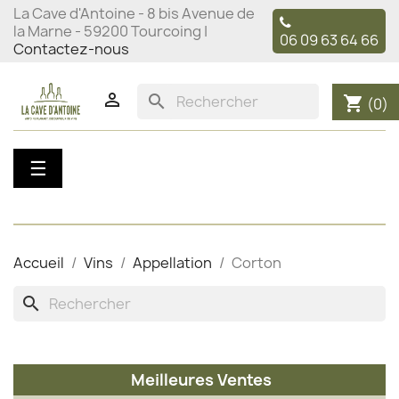
La Cave d'Antoine - 8 bis Avenue de
la Marne - 59200 Tourcoing |
06 09 63 64 66
Contactez-nous

search
shopping_cart
(0)
Basculer
☰
la
navigation
Accueil
Vins
Appellation
Corton
search
Meilleures Ventes