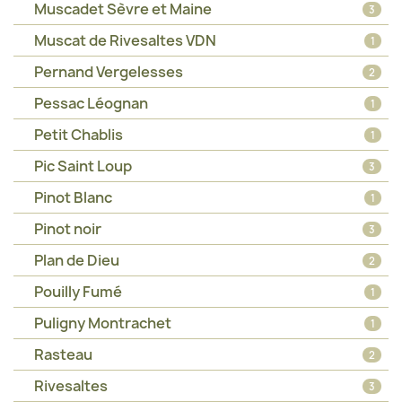
Muscadet Sèvre et Maine
3
Muscat de Rivesaltes VDN
1
Pernand Vergelesses
2
Pessac Léognan
1
Petit Chablis
1
Pic Saint Loup
3
Pinot Blanc
1
Pinot noir
3
Plan de Dieu
2
Pouilly Fumé
1
Puligny Montrachet
1
Rasteau
2
Rivesaltes
3