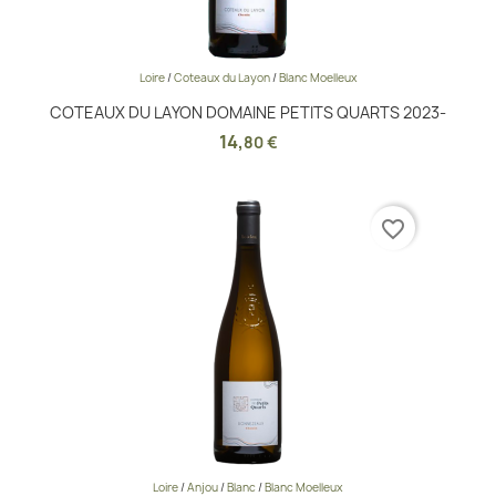
Loire
/
Coteaux du Layon
/
Blanc Moelleux
COTEAUX DU LAYON DOMAINE PETITS QUARTS 2023-
14
,
80 €
favorite_border
Loire
/
Anjou
/
Blanc
/
Blanc Moelleux