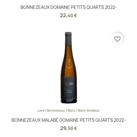
BONNEZEAUX DOMAINE PETITS QUARTS 2022-
22
,
40 €
favorite_border
Loire
/
Bonnezeaux
/
Blanc
/
Blanc Moelleux
BONNEZEAUX MALABÉ DOMAINE PETITS QUARTS 2022-
29
,
50 €