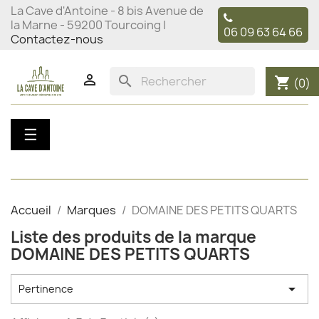
La Cave d'Antoine - 8 bis Avenue de
la Marne - 59200 Tourcoing |
06 09 63 64 66
Contactez-nous

search
shopping_cart
(0)
Basculer
☰
la
navigation
Accueil
Marques
DOMAINE DES PETITS QUARTS
Liste des produits de la marque
DOMAINE DES PETITS QUARTS

Pertinence