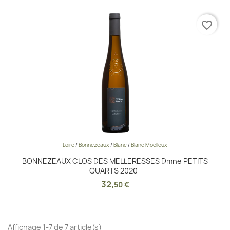
favorite_border
Loire
/
Bonnezeaux
/
Blanc
/
Blanc Moelleux
BONNEZEAUX CLOS DES MELLERESSES Dmne PETITS
QUARTS 2020-
32
,
50 €
Affichage 1-7 de 7 article(s)