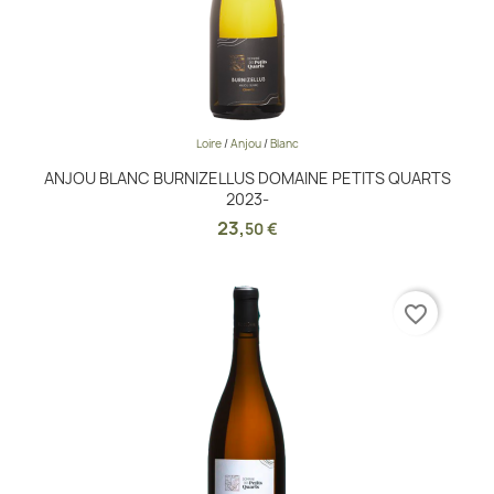
Loire
/
Anjou
/
Blanc
ANJOU BLANC BURNIZELLUS DOMAINE PETITS QUARTS
2023-
23
,
50 €
favorite_border