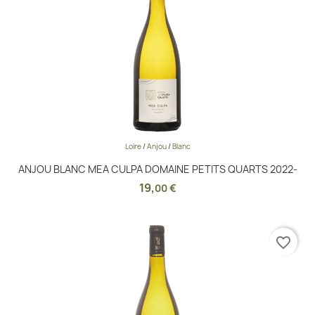
Loire
/
Anjou
/
Blanc
ANJOU BLANC MEA CULPA DOMAINE PETITS QUARTS 2022-
19
,
00 €
favorite_border