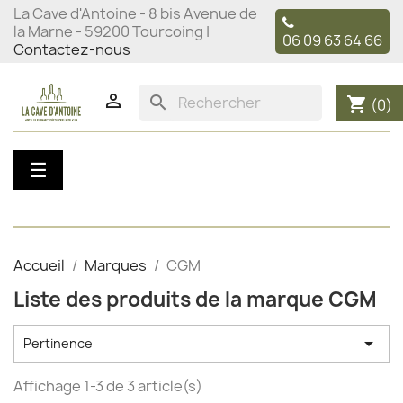
La Cave d'Antoine - 8 bis Avenue de
la Marne - 59200 Tourcoing |
06 09 63 64 66
Contactez-nous

search
shopping_cart
(0)
Basculer
☰
la
navigation
Accueil
Marques
CGM
Liste des produits de la marque CGM

Pertinence
Affichage 1-3 de 3 article(s)