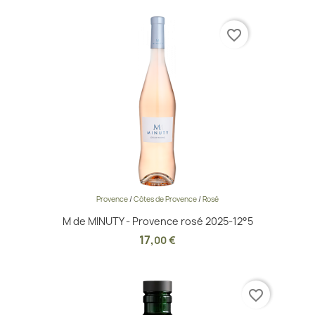
favorite_border
Provence
/
Côtes de Provence
/
Rosé
M de MINUTY - Provence rosé 2025-12°5
17
,
00 €
favorite_border