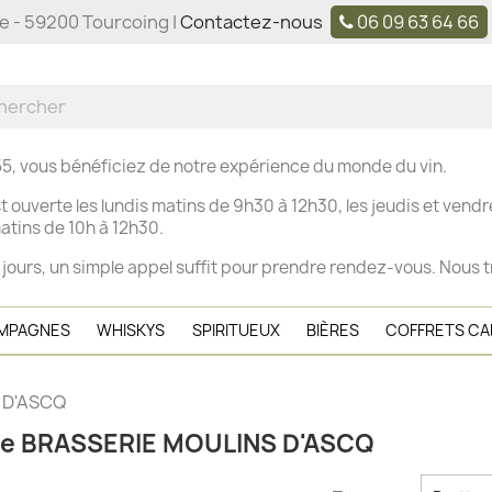
ne - 59200 Tourcoing |
Contactez-nous
06 09 63 64 66
5, vous bénéficiez de notre expérience du monde du vin.
t ouverte les
lundis matins de 9h30 à 12h30, les j
eudis et vendre
tins de 10h à 12h30.
 jours, un simple appel suffit pour prendre rendez-vous. Nous t
MPAGNES
WHISKYS
SPIRITUEUX
BIÈRES
COFFRETS C
 D'ASCQ
rque BRASSERIE MOULINS D'ASCQ