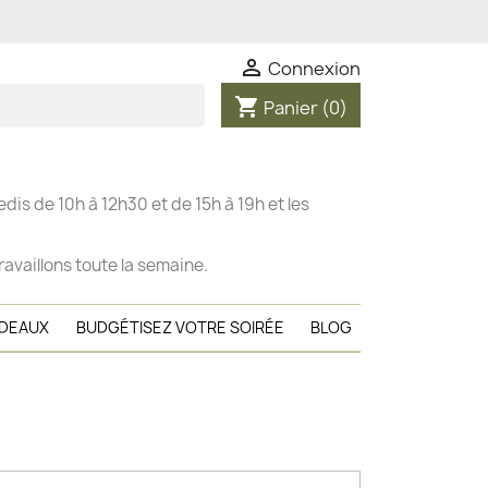

Connexion
shopping_cart
Panier
(0)
dis de 10h à 12h30 et de 15h à 19h et les
ravaillons toute la semaine.
ADEAUX
BUDGÉTISEZ VOTRE SOIRÉE
BLOG