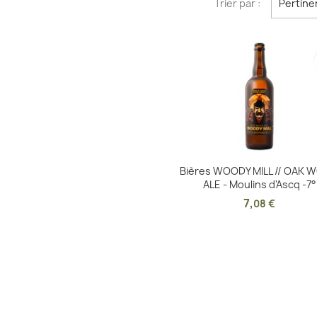
Trier par :
Pertine
Aperçu rapide

Bières WOODY MILL // OAK 
ALE - Moulins d'Ascq -7°
7
,
08 €