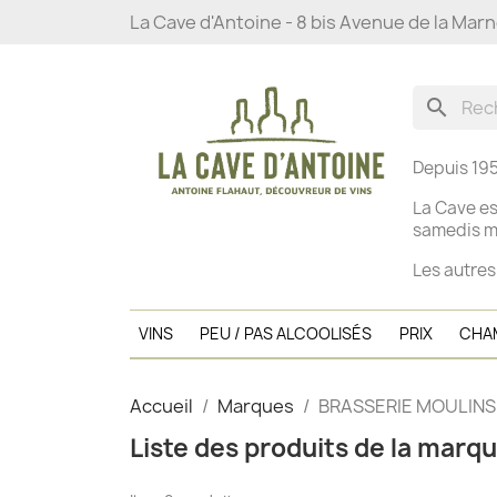
La Cave d'Antoine - 8 bis Avenue de la Mar
search
Depuis 195
La Cave es
s
amedis ma
Les autres
VINS
PEU / PAS ALCOOLISÉS
PRIX
CHA
Accueil
Marques
BRASSERIE MOULINS
Liste des produits de la ma