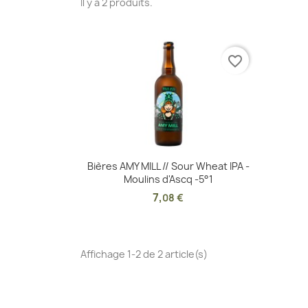
Il y a 2 produits.
favorite_border
Aperçu rapide

Bières AMY MILL // Sour Wheat IPA -
Moulins d'Ascq -5°1
7
,
08 €
Affichage 1-2 de 2 article(s)