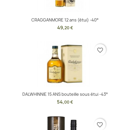
CRAGGANMORE 12 ans (étui) -40°
49
,
20 €
favorite_border
DALWHINNIE 15 ANS bouteille sous étui -43°
54
,
00 €
favorite_border