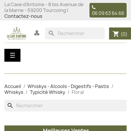
La Cave d'Antoine - 8 bis Avenue de
la Marne - 59200 Tourcoing |
06 09 63 64 66
Contactez-nous

search
shopping_cart
(0)
Basculer
☰
la
navigation
Accueil
Whiskys - Alcools - Digestifs - Pastis
Whiskys
Typicité Whisky
Floral
search
Meilleures Ventes