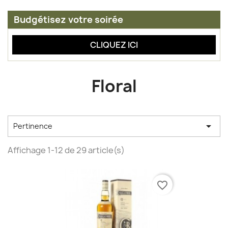
Budgétisez votre soirée
CLIQUEZ ICI
Floral

Pertinence
Affichage 1-12 de 29 article(s)
favorite_border