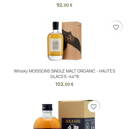
92
,
00 €
favorite_border
Whisky MOISSONS SINGLE MALT ORGANIC - HAUTES
GLACES -44°8
102
,
00 €
favorite_border