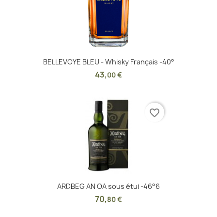
BELLEVOYE BLEU - Whisky Français -40°
43
,
00 €
favorite_border
ARDBEG AN OA sous étui -46°6
70
,
80 €