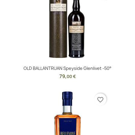
OLD BALLANTRUAN Speyside Glenlivet -50°
79
,
00 €
favorite_border