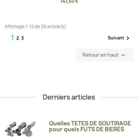
141
,
60 €
Affichage 1-12 de 29 article(s)
1

Suivant
2
3
Retour en haut

Derniers articles
Quelles TETES DE SOUTIRAGE
pour quels FUTS DE BIERES