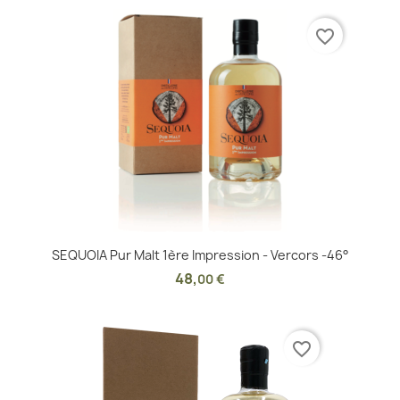
favorite_border
SEQUOIA Pur Malt 1ère Impression - Vercors -46°
48
,
00 €
favorite_border