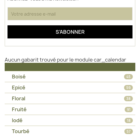
Aucun gabarit trouvé pour le module car_calendar
Boisé
45
Epicé
59
Floral
38
Fruité
91
Iodé
18
Tourbé
57