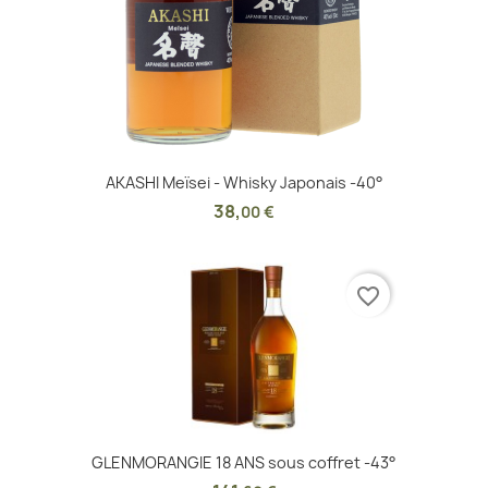
AKASHI Meïsei - Whisky Japonais -40°
38
,
00 €
favorite_border
GLENMORANGIE 18 ANS sous coffret -43°