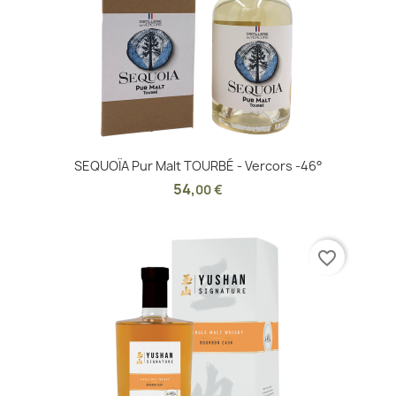
SEQUOÏA Pur Malt TOURBÉ - Vercors -46°
54
,
00 €
favorite_border