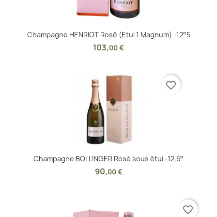
Champagne HENRIOT Rosé (Etui 1 Magnum) -12°5
103
,
00 €
favorite_border
Champagne BOLLINGER Rosé sous étui -12,5°
90
,
00 €
favorite_border