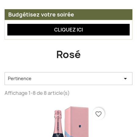
Budgétisez votre soirée
CLIQUEZ ICI
Rosé

Pertinence
Affichage 1-8 de 8 article(s)
favorite_border