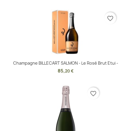
favorite_border
Champagne BILLECART SALMON - Le Rosé Brut Etui -
85
,
20 €
favorite_border