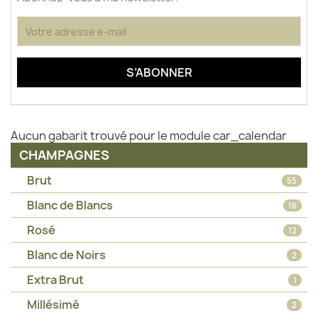
Aucun gabarit trouvé pour le module car_calendar
CHAMPAGNES
Brut
55
Blanc de Blancs
16
Rosé
12
Blanc de Noirs
2
Extra Brut
1
Millésimé
2