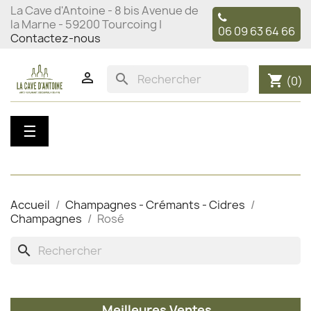
La Cave d'Antoine - 8 bis Avenue de
la Marne - 59200 Tourcoing |
06 09 63 64 66
Contactez-nous

search
shopping_cart
(0)
Basculer
☰
la
navigation
Accueil
Champagnes - Crémants - Cidres
Champagnes
Rosé
search
Meilleures Ventes