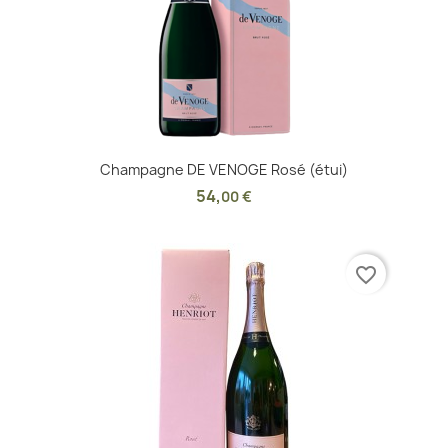
Champagne DE VENOGE Rosé (étui)
54
,
00 €
favorite_border