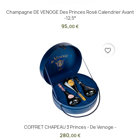
Champagne DE VENOGE Des Princes Rosé Calendrier Avant
-12,5°
95
,
00 €
favorite_border
COFFRET CHAPEAU 3 Princes - De Venoge -
280
,
00 €