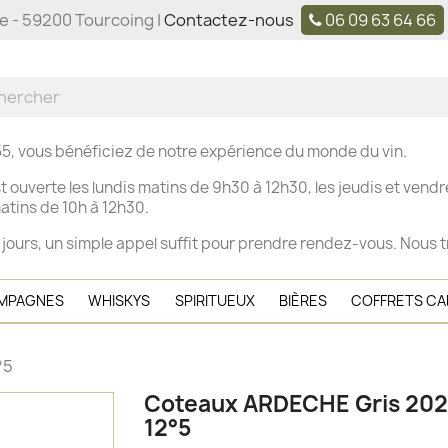
ne - 59200 Tourcoing |
Contactez-nous
06 09 63 64 66
5, vous bénéficiez de notre expérience du monde du vin.
t ouverte les
lundis matins de 9h30 à 12h30, les j
eudis et vendre
tins de 10h à 12h30.
 jours, un simple appel suffit pour prendre rendez-vous. Nous t
MPAGNES
WHISKYS
SPIRITUEUX
BIÈRES
COFFRETS C
°5
Coteaux ARDECHE Gris 202
12°5