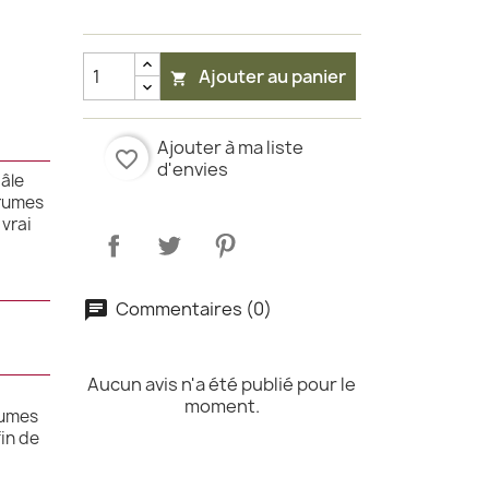
Ajouter au panier

Ajouter à ma liste
favorite_border
d'envies
pâle
grumes
 vrai
Commentaires (0)
Aucun avis n'a été publié pour le
moment.
rumes
fin de