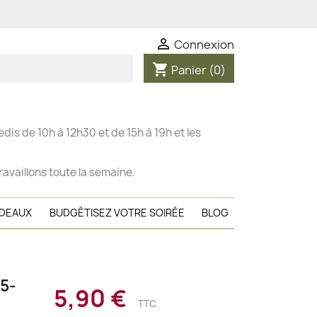

Connexion
shopping_cart
Panier
(0)
dis de 10h à 12h30 et de 15h à 19h et les
ravaillons toute la semaine.
ADEAUX
BUDGÉTISEZ VOTRE SOIRÉE
BLOG
5-
5,90 €
TTC