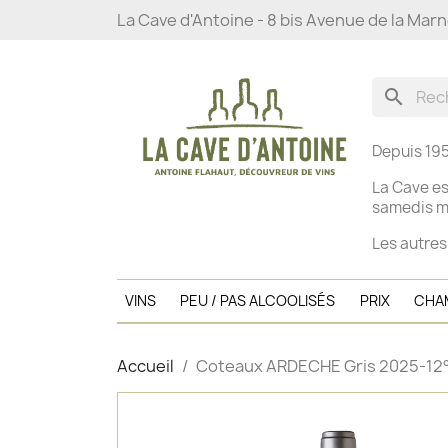
La Cave d'Antoine - 8 bis Avenue de la Mar
search
Depuis 195
La Cave es
s
amedis ma
Les autres
VINS
PEU / PAS ALCOOLISÉS
PRIX
CHA
Accueil
Coteaux ARDECHE Gris 2025-12