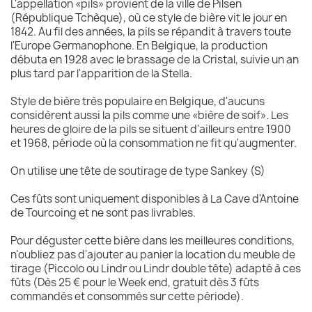
L'appellation «pils» provient de la ville de Pilsen
(République Tchèque), où ce style de bière vit le jour en
1842. Au fil des années, la pils se répandit à travers toute
l'Europe Germanophone. En Belgique, la production
débuta en 1928 avec le brassage de la Cristal, suivie un an
plus tard par l'apparition de la Stella.
Style de bière très populaire en Belgique, d'aucuns
considèrent aussi la pils comme une «bière de soif». Les
heures de gloire de la pils se situent d'ailleurs entre 1900
et 1968, période où la consommation ne fit qu'augmenter.
On utilise une tête de soutirage de type Sankey (S)
Ces fûts sont uniquement disponibles à La Cave d'Antoine
de Tourcoing et ne sont pas livrables.
Pour déguster cette bière dans les meilleures conditions,
n'oubliez pas d'ajouter au panier la location du meuble de
tirage (Piccolo ou Lindr ou Lindr double tête) adapté à ces
fûts (Dès 25 € pour le Week end, gratuit dès 3 fûts
commandés et consommés sur cette période).