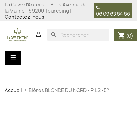
La Cave d'Antoine - 8 bis Avenue de
la Marne - 59200 Tourcoing |
06 09 63 64 66
Contactez-nous

search
shopping_cart
(0)
Basculer
☰
la
navigation
Accueil
Bières BLONDE DU NORD - PILS -5°