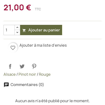
21,00 €
TTC
Ajouter au panier

Ajouter à ma liste d'envies
favorite_border
Alsace
/
Pinot noir
/
Rouge
Commentaires (0)
Aucun avis n'a été publié pour le moment.