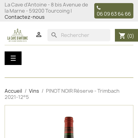
La Cave d'Antoine - 8 bis Avenue de
la Marne - 59200 Tourcoing |
06 09 63 64 66
Contactez-nous

search
shopping_cart
(0)
Basculer
☰
la
navigation
Accueil
Vins
PINOT NOIR Réserve - Trimbach
2021-12°5