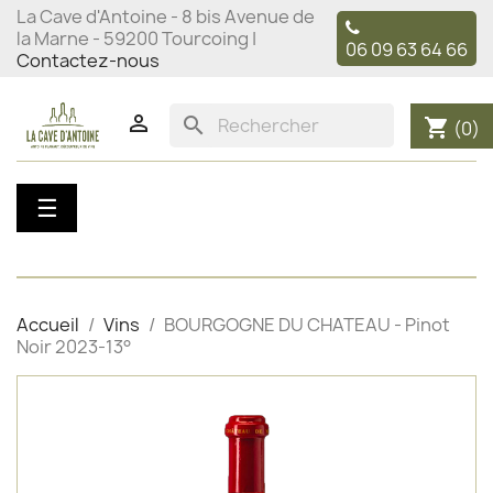
La Cave d'Antoine - 8 bis Avenue de
la Marne - 59200 Tourcoing |
06 09 63 64 66
Contactez-nous

search
shopping_cart
(0)
Basculer
☰
la
navigation
Accueil
Vins
BOURGOGNE DU CHATEAU - Pinot
Noir 2023-13°