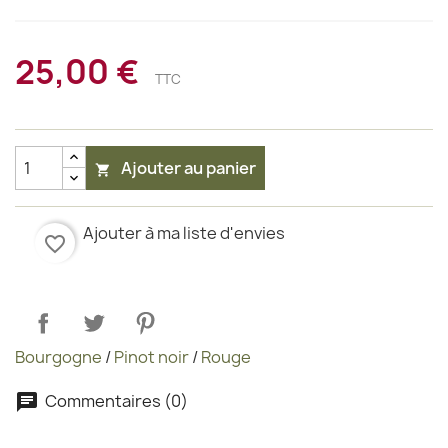
25,00 €
TTC
Ajouter au panier

Ajouter à ma liste d'envies
favorite_border
Bourgogne
/
Pinot noir
/
Rouge
Commentaires (0)