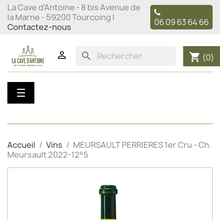
La Cave d'Antoine - 8 bis Avenue de
la Marne - 59200 Tourcoing |
06 09 63 64 66
Contactez-nous

search
shopping_cart
(0)
Basculer
☰
la
navigation
Accueil
Vins
MEURSAULT PERRIERES 1er Cru - Ch.
Meursault 2022-12°5