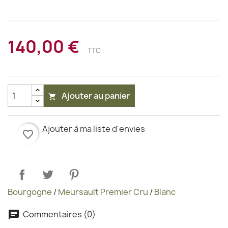
140,00 €
TTC
Ajouter au panier

Ajouter à ma liste d'envies
favorite_border
Bourgogne
/
Meursault Premier Cru
/
Blanc
Commentaires (0)