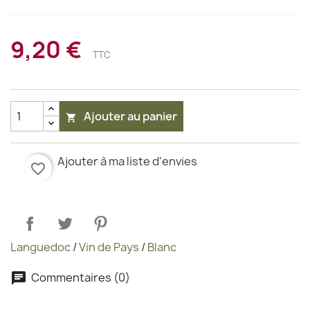
9,20 €
TTC
Ajouter au panier

Ajouter à ma liste d'envies
favorite_border
Languedoc
/
Vin de Pays
/
Blanc
Commentaires (0)