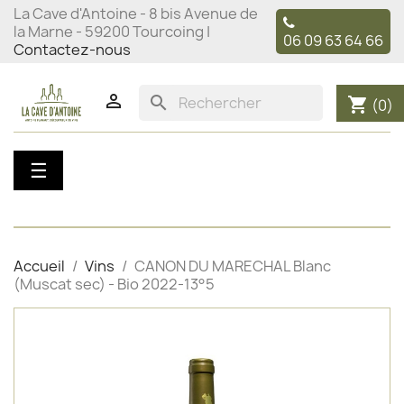
La Cave d'Antoine - 8 bis Avenue de
la Marne - 59200 Tourcoing |
06 09 63 64 66
Contactez-nous

search
shopping_cart
(0)
Basculer
☰
la
navigation
Accueil
Vins
CANON DU MARECHAL Blanc
(Muscat sec) - Bio 2022-13°5