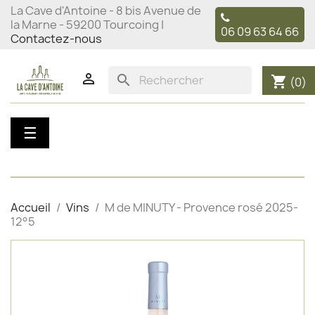
La Cave d'Antoine - 8 bis Avenue de
la Marne - 59200 Tourcoing |
06 09 63 64 66
Contactez-nous

search
shopping_cart
(0)
Basculer
☰
la
navigation
Accueil
Vins
M de MINUTY - Provence rosé 2025-
12°5