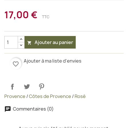
17,00 €
TTC
Ajouter au panier

Ajouter à ma liste d'envies
favorite_border
Provence
/
Côtes de Provence
/
Rosé
Commentaires (0)