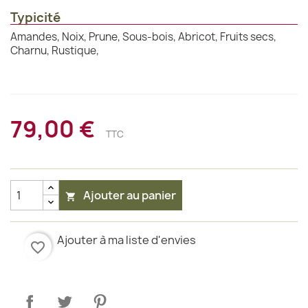
Typicité
Amandes, Noix, Prune, Sous-bois, Abricot, Fruits secs,
Charnu, Rustique,
79,00 €
TTC
Ajouter au panier

Ajouter à ma liste d'envies
favorite_border