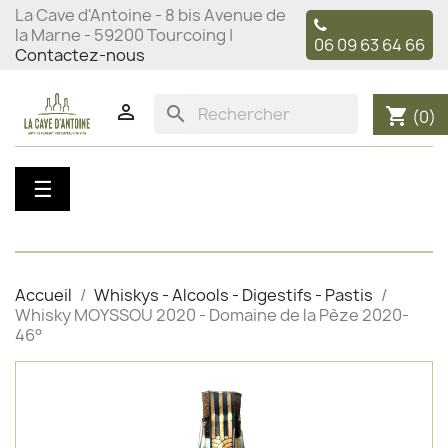
La Cave d'Antoine - 8 bis Avenue de
la Marne - 59200 Tourcoing |
06 09 63 64 66
Contactez-nous

search
shopping_cart
(0)
Basculer
☰
la
navigation
Accueil
Whiskys - Alcools - Digestifs - Pastis
Whisky MOYSSOU 2020 - Domaine de la Pèze 2020-
46°