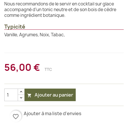
Nous recommandons de le servir en cocktail sur glace
accompagné d'un tonic neutre et de son bois de cèdre
comme ingrédient botanique.
Typicité
Vanille, Agrumes, Noix, Tabac,
56,00 €
TTC
Ajouter au panier

Ajouter à ma liste d'envies
favorite_border