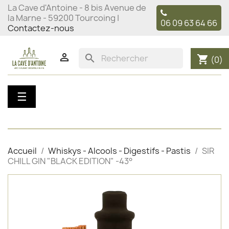
La Cave d'Antoine - 8 bis Avenue de
la Marne - 59200 Tourcoing |
06 09 63 64 66
Contactez-nous

search
shopping_cart
(0)
Basculer
☰
la
navigation
Accueil
Whiskys - Alcools - Digestifs - Pastis
SIR
CHILL GIN "BLACK EDITION" -43°