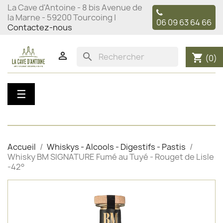
La Cave d'Antoine - 8 bis Avenue de
la Marne - 59200 Tourcoing |
06 09 63 64 66
Contactez-nous

search
shopping_cart
(0)
Basculer
☰
la
navigation
Accueil
Whiskys - Alcools - Digestifs - Pastis
Whisky BM SIGNATURE Fumé au Tuyé - Rouget de Lisle
-42°