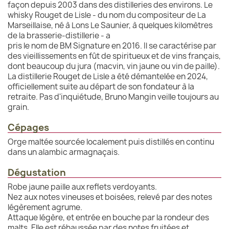
façon depuis 2003 dans des distilleries des environs. Le
whisky Rouget de Lisle - du nom du compositeur de La
Marseillaise, né à Lons Le Saunier, à quelques kilomètres
de la brasserie-distillerie - a
pris le nom de BM Signature en 2016. Il se caractérise par
des vieillissements en fût de spiritueux et de vins français,
dont beaucoup du jura (macvin, vin jaune ou vin de paille).
La distillerie Rouget de Lisle a été démantelée en 2024,
officiellement suite au départ de son fondateur à la
retraite. Pas d'inquiétude, Bruno Mangin veille toujours au
grain.
Cépages
Orge maltée sourcée localement puis distillés en continu
dans un alambic armagnaçais.
Dégustation
Robe jaune paille aux reflets verdoyants.
Nez aux notes vineuses et boisées, relevé par des notes
légèrement agrume.
Attaque légère, et entrée en bouche par la rondeur des
malts. Elle est réhaussée par des notes fruitées et