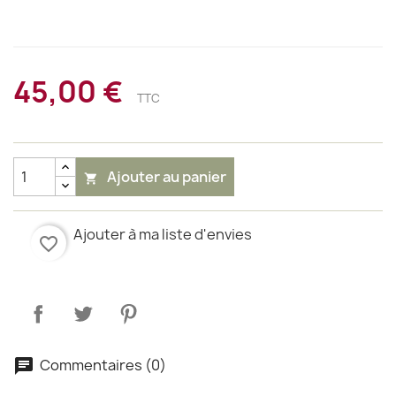
45,00 €
TTC
Ajouter au panier

Ajouter à ma liste d'envies
favorite_border
Commentaires (0)