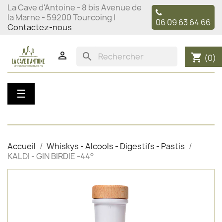
La Cave d'Antoine - 8 bis Avenue de
la Marne - 59200 Tourcoing |
06 09 63 64 66
Contactez-nous

search
shopping_cart
(0)
Basculer
☰
la
navigation
Accueil
Whiskys - Alcools - Digestifs - Pastis
KALDI - GIN BIRDIE -44°