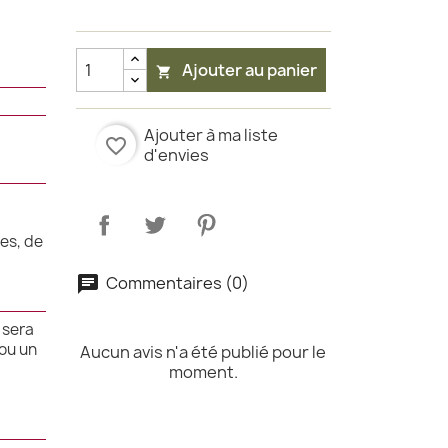
Ajouter au panier

Ajouter à ma liste
favorite_border
d'envies
es, de
Commentaires (0)
 sera
 ou un
Aucun avis n'a été publié pour le
moment.