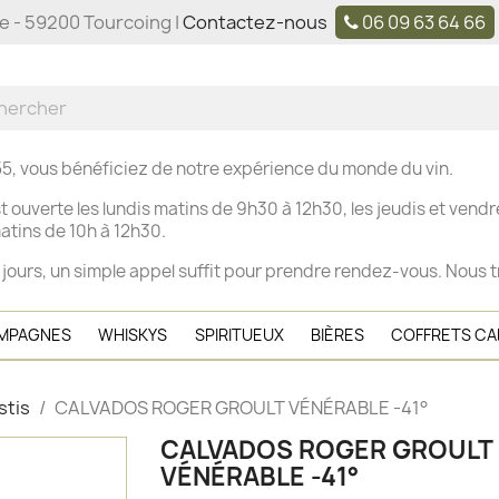
ne - 59200 Tourcoing |
Contactez-nous
06 09 63 64 66
5, vous bénéficiez de notre expérience du monde du vin.
t ouverte les
lundis matins de 9h30 à 12h30, les j
eudis et vendre
tins de 10h à 12h30.
 jours, un simple appel suffit pour prendre rendez-vous. Nous t
MPAGNES
WHISKYS
SPIRITUEUX
BIÈRES
COFFRETS C
stis
CALVADOS ROGER GROULT VÉNÉRABLE -41°
CALVADOS ROGER GROULT
VÉNÉRABLE -41°