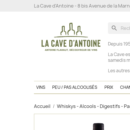
La Cave d'Antoine - 8 bis Avenue de la Mar
search
Depuis 195
La Cave es
s
amedis ma
Les autres
VINS
PEU / PAS ALCOOLISÉS
PRIX
CHA
Accueil
Whiskys - Alcools - Digestifs - Pa