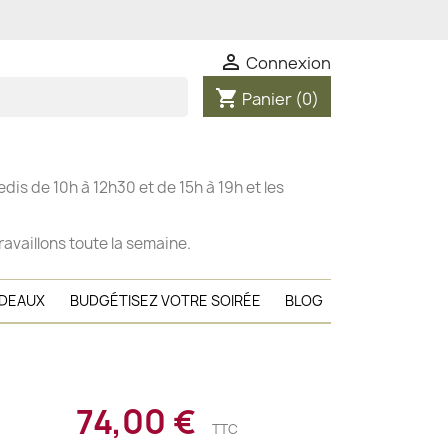

Connexion
shopping_cart
Panier
(0)
dis de 10h à 12h30 et de 15h à 19h et les
ravaillons toute la semaine.
ADEAUX
BUDGÉTISEZ VOTRE SOIRÉE
BLOG
74,00 €
TTC