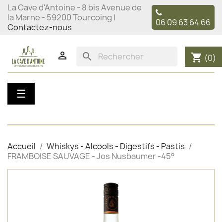
La Cave d'Antoine - 8 bis Avenue de
la Marne - 59200 Tourcoing |
06 09 63 64 66
Contactez-nous

search
shopping_cart
(0)
Basculer
☰
la
navigation
Accueil
Whiskys - Alcools - Digestifs - Pastis
FRAMBOISE SAUVAGE - Jos Nusbaumer -45°