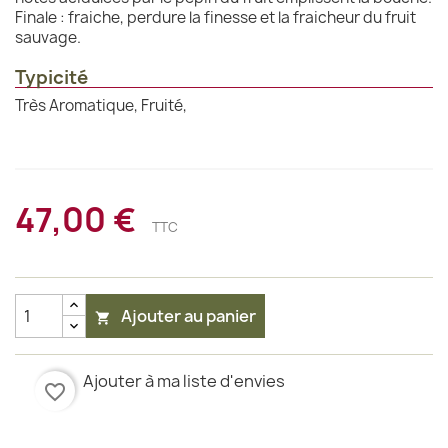
Finale : fraiche, perdure la finesse et la fraicheur du fruit
sauvage.
Typicité
Très Aromatique, Fruité,
47,00 €
TTC
Ajouter au panier

Ajouter à ma liste d'envies
favorite_border