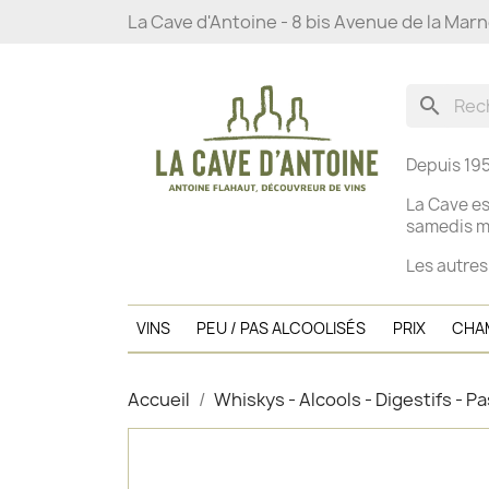
La Cave d'Antoine - 8 bis Avenue de la Mar
search
Depuis 195
La Cave es
s
amedis ma
Les autres
VINS
PEU / PAS ALCOOLISÉS
PRIX
CHA
Accueil
Whiskys - Alcools - Digestifs - Pa