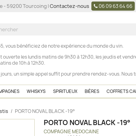
ne - 59200 Tourcoing |
Contactez-nous
06 09 63 64 66
5, vous bénéficiez de notre expérience du monde du vin.
t ouverte les
lundis matins de 9h30 à 12h30, les j
eudis et vendre
tins de 10h à 12h30.
 jours, un simple appel suffit pour prendre rendez-vous. Nous t
MPAGNES
WHISKYS
SPIRITUEUX
BIÈRES
COFFRETS C
stis
PORTO NOVAL BLACK -19°
PORTO NOVAL BLACK -19°
COMPAGNIE MEDOCAINE