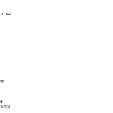
ve inox
 sa
le
ant la