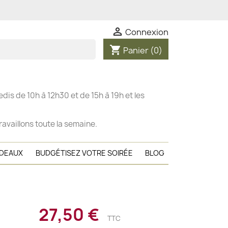

Connexion
shopping_cart
Panier
(0)
dis de 10h à 12h30 et de 15h à 19h et les
ravaillons toute la semaine.
ADEAUX
BUDGÉTISEZ VOTRE SOIRÉE
BLOG
27,50 €
TTC