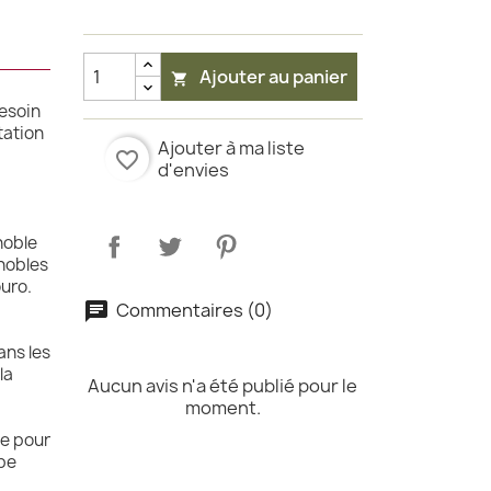
Ajouter au panier

besoin
tation
Ajouter à ma liste
favorite_border
d'envies
noble
gnobles
ouro.
Commentaires (0)
ans les
la
Aucun avis n'a été publié pour le
moment.
e pour
ipe