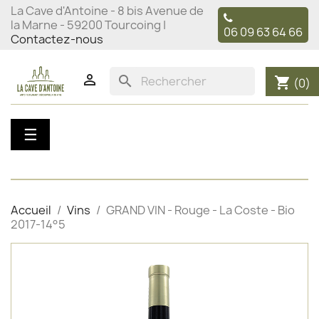
La Cave d'Antoine - 8 bis Avenue de
la Marne - 59200 Tourcoing |
06 09 63 64 66
Contactez-nous

search
shopping_cart
(0)
Basculer
☰
la
navigation
Accueil
Vins
GRAND VIN - Rouge - La Coste - Bio
2017-14°5