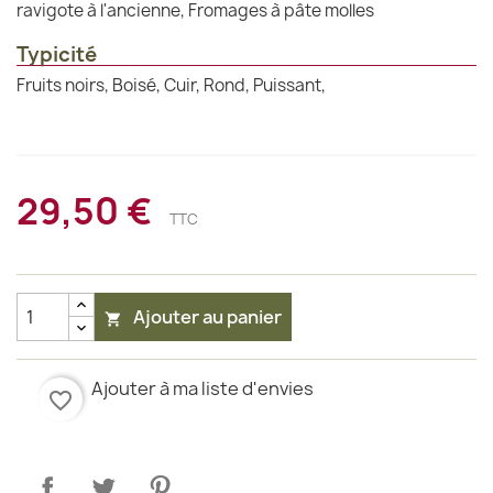
ravigote à l'ancienne, Fromages à pâte molles
Typicité
Fruits noirs, Boisé, Cuir, Rond, Puissant,
29,50 €
TTC
Ajouter au panier

Ajouter à ma liste d'envies
favorite_border