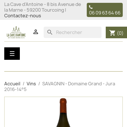
La Cave d'Antoine - 8 bis Avenue de
la Marne - 59200 Tourcoing |
06 09 63 64 66
Contactez-nous

search
shopping_cart
(0)
Basculer
☰
la
navigation
Accueil
Vins
SAVAGNIN - Domaine Grand - Jura
2016-14°5