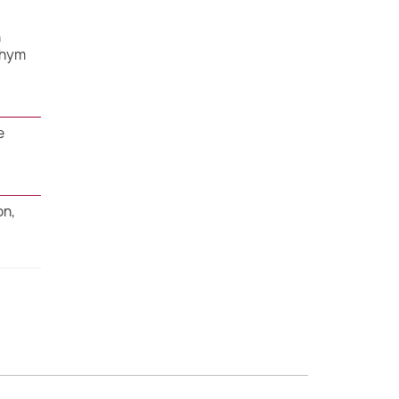
n
thym
e
on,