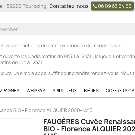
ne - 59200 Tourcoing |
Contactez-nous
06 09 63 64 66
5, vous bénéficiez de notre expérience du monde du vin.
t ouverte les
lundis matins de 9h30 à 12h30, les j
eudis et vendre
tins de 10h à 12h30.
 jours, un simple appel suffit pour prendre rendez-vous. Nous t
MPAGNES
WHISKYS
SPIRITUEUX
BIÈRES
COFFRETS C
nce BIO - Florence ALQUIER 2020-14°5
FAUGÈRES Cuvée Renaissa
BIO - Florence ALQUIER 20