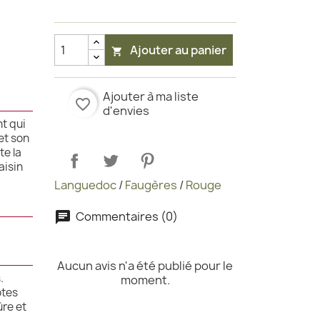
Ajouter au panier

Ajouter à ma liste
favorite_border
d'envies
t qui
et son
te la
aisin
Languedoc
/
Faugères
/
Rouge
Commentaires (0)
Aucun avis n'a été publié pour le
.
moment.
otes
ûre et