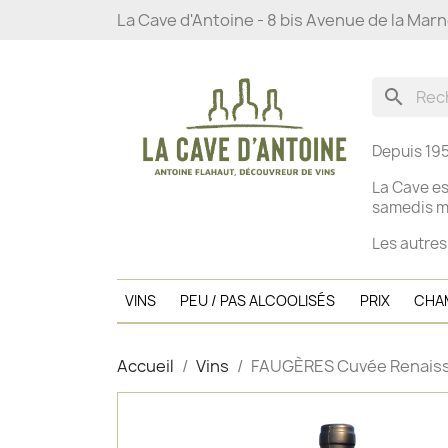
La Cave d'Antoine - 8 bis Avenue de la Mar
search
Depuis 195
La Cave es
s
amedis ma
Les autres
VINS
PEU / PAS ALCOOLISÉS
PRIX
CHA
Accueil
Vins
FAUGÈRES Cuvée Renaissa