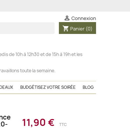

Connexion
shopping_cart
Panier
(0)
dis de 10h à 12h30 et de 15h à 19h et les
ravaillons toute la semaine.
ADEAUX
BUDGÉTISEZ VOTRE SOIRÉE
BLOG
nce
11,90 €
20-
TTC