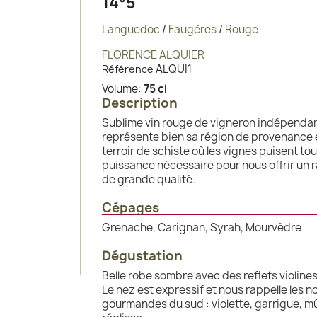
14°5
Languedoc
/
Faugères
/
Rouge
FLORENCE ALQUIER
ALQUI1
Référence
Volume:
75 cl
Description
Sublime vin rouge de vigneron indépendan
représente bien sa région de provenance 
terroir de schiste où les vignes puisent tou
puissance nécessaire pour nous offrir un r
de grande qualité.
Cépages
Grenache, Carignan, Syrah, Mourvèdre
Dégustation
Belle robe sombre avec des reflets violines
Le nez est expressif et nous rappelle les n
gourmandes du sud : violette, garrigue, m