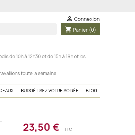

Connexion
shopping_cart
Panier
(0)
dis de 10h à 12h30 et de 15h à 19h et les
ravaillons toute la semaine.
ADEAUX
BUDGÉTISEZ VOTRE SOIRÉE
BLOG
-
23,50 €
TTC