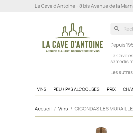
La Cave d'Antoine - 8 bis Avenue de la Mar
search
Depuis 195
La Cave es
s
amedis ma
Les autres
VINS
PEU / PAS ALCOOLISÉS
PRIX
CHA
Accueil
Vins
GIGONDAS LES MURAILLES