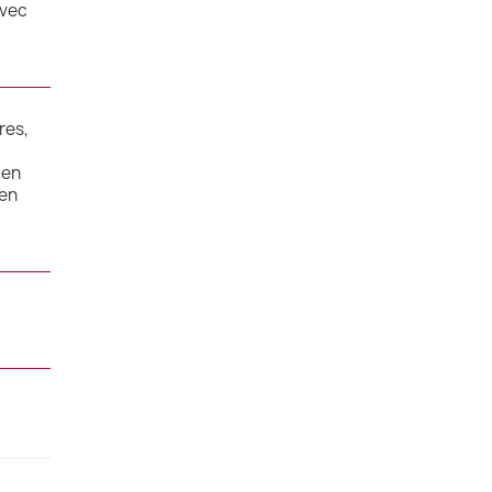
avec
res,
 en
ien