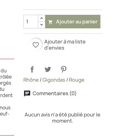
Ajouter au panier

Ajouter à ma liste
favorite_border
d'envies
 du
trôlée
Rhône
/
Gigondas
/
Rouge
orgés
du
Commentaires (0)
 ardent
 nous
Neuf-
Aucun avis n'a été publié pour le
moment.