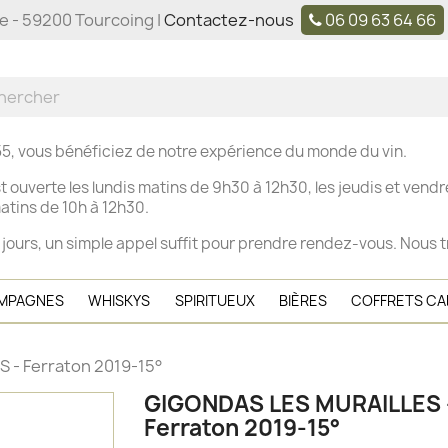
ne - 59200 Tourcoing |
Contactez-nous
06 09 63 64 66
5, vous bénéficiez de notre expérience du monde du vin.
t ouverte les
lundis matins de 9h30 à 12h30, les j
eudis et vendre
tins de 10h à 12h30.
 jours, un simple appel suffit pour prendre rendez-vous. Nous t
MPAGNES
WHISKYS
SPIRITUEUX
BIÈRES
COFFRETS C
 - Ferraton 2019-15°
GIGONDAS LES MURAILLES 
Ferraton 2019-15°