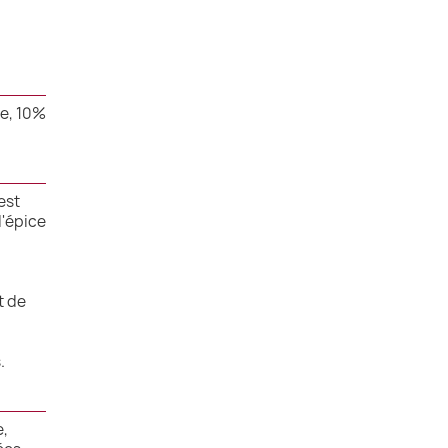
e, 10%
est
d'épice
t de
.
e,