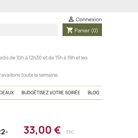

Connexion
shopping_cart
Panier
(0)
dis de 10h à 12h30 et de 15h à 19h et les
ravaillons toute la semaine.
ADEAUX
BUDGÉTISEZ VOTRE SOIRÉE
BLOG
33,00 €
22-
TTC