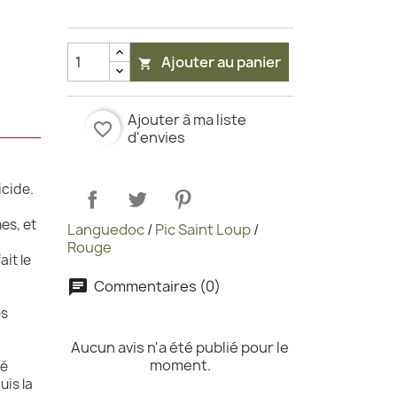
Ajouter au panier

Ajouter à ma liste
favorite_border
d'envies
icide.
nes, et
Languedoc
/
Pic Saint Loup
/
Rouge
it le
Commentaires (0)
es
Aucun avis n'a été publié pour le
moment.
té
uis la