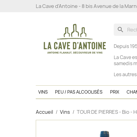
La Cave d'Antoine - 8 bis Avenue de la Mar
search
Depuis 195
La Cave es
s
amedis ma
Les autres
VINS
PEU / PAS ALCOOLISÉS
PRIX
CHA
Accueil
Vins
TOUR DE PIERRES - Bio - H