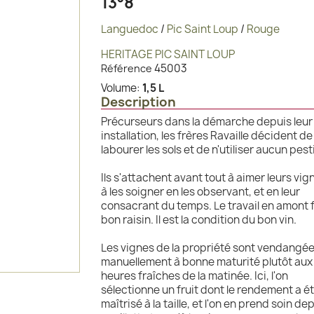
13°8
Languedoc
/
Pic Saint Loup
/
Rouge
HERITAGE PIC SAINT LOUP
45003
Référence
Volume:
1,5 L
Description
Précurseurs dans la démarche depuis leur
installation, les frères Ravaille décident de
labourer les sols et de n'utiliser aucun pest
Ils s'attachent avant tout à aimer leurs vig
à les soigner en les observant, et en leur
consacrant du temps. Le travail en amont fa
bon raisin. Il est la condition du bon vin.
Les vignes de la propriété sont vendangé
manuellement à bonne maturité plutôt aux
heures fraîches de la matinée. Ici, l'on
sélectionne un fruit dont le rendement a é
maîtrisé à la taille, et l'on en prend soin dep