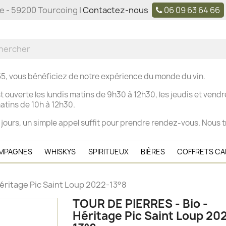
ne - 59200 Tourcoing |
Contactez-nous
06 09 63 64 66
5, vous bénéficiez de notre expérience du monde du vin.
t ouverte les
lundis matins de 9h30 à 12h30, les j
eudis et vendre
tins de 10h à 12h30.
 jours, un simple appel suffit pour prendre rendez-vous. Nous t
MPAGNES
WHISKYS
SPIRITUEUX
BIÈRES
COFFRETS C
éritage Pic Saint Loup 2022-13°8
TOUR DE PIERRES - Bio -
Héritage Pic Saint Loup 20