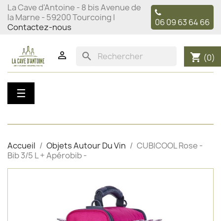
La Cave d'Antoine - 8 bis Avenue de
la Marne - 59200 Tourcoing |
06 09 63 64 66
Contactez-nous

search
shopping_cart
(0)
Basculer
☰
la
navigation
Accueil
Objets Autour Du Vin
CUBICOOL Rose -
Bib 3/5 L + Apérobib -