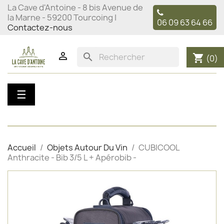
La Cave d'Antoine - 8 bis Avenue de
la Marne - 59200 Tourcoing |
06 09 63 64 66
Contactez-nous

search
shopping_cart
(0)
Basculer
☰
la
navigation
Accueil
Objets Autour Du Vin
CUBICOOL
Anthracite - Bib 3/5 L + Apérobib -