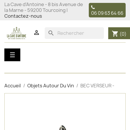
La Cave d'Antoine - 8 bis Avenue de
la Marne - 59200 Tourcoing |
06 09 63 64 66
Contactez-nous

search
shopping_cart
(0)
Basculer
☰
la
navigation
Accueil
Objets Autour Du Vin
BEC VERSEUR -